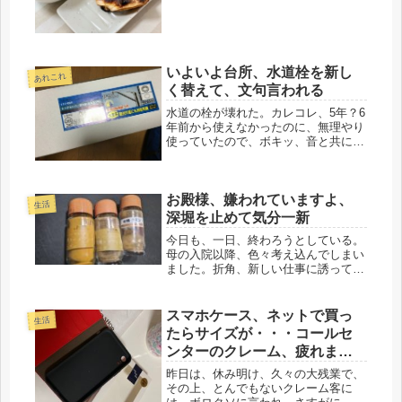
日なので、誕生日プレゼントも。('ω')
ノ後、何回、母の誕生日を祝え...
いよいよ台所、水道栓を新し
あれこれ
く替えて、文句言われる
水道の栓が壊れた。カレコレ、5年？6
年前から使えなかったのに、無理やり
使っていたので、ボキッ、音と共に折
れました。錆びもひどく、もしこれが
六価クロムとかだったら、どうするの
か、それでなくても、身体によくない
お殿様、嫌われていますよ、
と言い続けてきて、やっと折れてく
生活
れ...
深堀を止めて気分一新
今日も、一日、終わろうとしている。
母の入院以降、色々考え込んでしまい
ました。折角、新しい仕事に誘っても
らっても、高齢者をかかえていたら、
何時、なんどき、何が起こるか分から
ないし、自分自身も、どうなるか、定
スマホケース、ネットで買っ
生活
かではない。無責任なことは出来ない
たらサイズが・・・コールセ
の...
ンターのクレーム、疲れまし
た
昨日は、休み明け、久々の大残業で、
その上、とんでもないクレーム客に