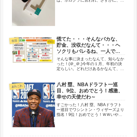
は、ボロクソに言われ、さすがに、ム
ッとして、黙っていると、「オイ、オ
マエ、聞いてるのか、返事しろ」「ア
ンタ、名前は？」「クレーム言ってや
るからな」そして、即、クレームを入
れら...
慌てた・・・そんなバカな、
生活
貯金、没収だなんて・・・ヘ
ソクリもバレるね、一人でオ
ムライスランチ
そんな事に決まったなんて、知らなか
った！(＠_＠;)今年の１月、年初の決
定らしい。どれだけあるかなんて、金
額の大きい小さいの問題じゃないわ。
なんなんだろう、そのＮＰＯの活動資
金って・・・10年以上にわたり取引が
八村 塁、NBAドラフト一巡
あれこれ
ない預金、「休眠預金」これが、...
目、9位、おめでとう！感激、
幸せの天使だわ～
すごかった！八村 塁、NBAドラフト
一巡目でワシントン・ウィザーズより
指名！9位！おめでとう！ＷＷいやは
や、気になって、気になって、そりゃ
そうでしょう、仕事開始後も、チラチ
ラとネットニュースを見ていました。
中学の恩師から、「君はNBAに行く...