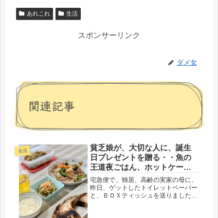
あれこれ
生活
スポンサーリンク
ダメ女
関連記事
貧乏娘が、大切な人に、誕生
生活
日プレゼントを贈る・・魚の
王道夜ごはん、ホットケーキ
のデザートも。
宅急便で、独居、高齢の実家の母に、
昨日、ゲットしたトイレットペーパー
と、ＢＯＸティッシュを送りました。
前に買った、薬用ハンドウォッシュも
一緒です。そして、来週、89才の誕生