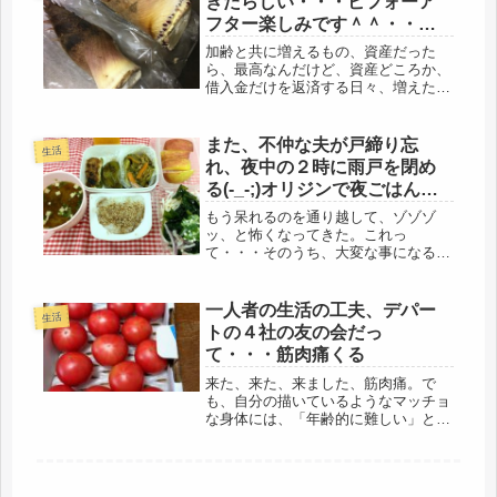
きたらしい・・・ビフォーア
フター楽しみです＾＾・・・
タケノコ弁当、チューリップ
加齢と共に増えるもの、資産だった
咲く
ら、最高なんだけど、資産どころか、
借入金だけを返済する日々、増えたの
は・・・持病かな(-_-;)そして、もう一
つ、シミだ。いただけないオマケであ
る。私は、紫外線に弱い体質で、また
また、不仲な夫が戸締り忘
生活
また～いやいや、弱い子ぶってる...
れ、夜中の２時に雨戸を閉め
る(-_-;)オリジンで夜ごはん調
達。
もう呆れるのを通り越して、ゾゾゾ
ッ、と怖くなってきた。これっ
て・・・そのうち、大変な事になると
思う。昨夜は、宵の口にウトウトした
ので、夜中の２時半に、シャワーを浴
びに階下へ。すると、真っ暗の居間の
一人者の生活の工夫、デパー
生活
サッシの向こうに、外の明かりが見え
トの４社の友の会だっ
る。まただ...
て・・・筋肉痛くる
来た、来た、来ました、筋肉痛。で
も、自分の描いているようなマッチョ
な身体には、「年齢的に難しい」と言
われました。無理して、何処かを傷め
たら、後悔するので、無理はしないけ
ど、逃げずに頑張る。久しぶりのジム
だったので、昨夜、ベッドに入るころ