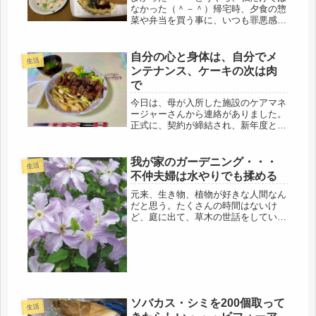
なかった（＾－＾）帰宅時、夕食の惣
菜や弁当を買う事に、いつも罪悪感を
持っていたのだけど、もうコレは、い
くらなんでもムリなんだ、そう思った
（笑）昨夜、やっと電話で話せた。保
自分の心と身体は、自分でメ
生活
育園時代からの友人だ。家にたどり着
ンテナンス、ケーキの次は肉
く...
で
今日は、母が入所した施設のケアマネ
ージャーさんから連絡がありました。
正式に、契約が締結され、新年度とい
うところなのかも知れません。前回に
夏のＴシャツ類も運んだけど、今後、
何か足りない物の確認などは、ケアマ
我が家のガーデニング・・・
生活
ネージャーさん、もしくは、施設のス
不仲夫婦は水やりでも揉める
タ...
元来、生き物、植物が好きな人間なん
だと思う。たくさんの時間はないけ
ど、庭に出て、草木の世話をしている
間って、とても優しい気持ちになれる
のよね、不思議だけど。なので、きっ
と花の世話は、自分の為にしているの
だと思う。園芸療法、なかなか効く。
効果...
ソバカス・シミを200個取って
生活