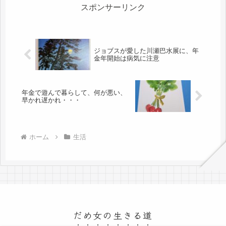
には...
スポンサーリンク
ジョブスが愛した川瀬巴水展に、年
金年開始は病気に注意
年金で遊んで暮らして、何が悪い、
早かれ遅かれ・・・
ホーム
生活
だめ女の生きる道