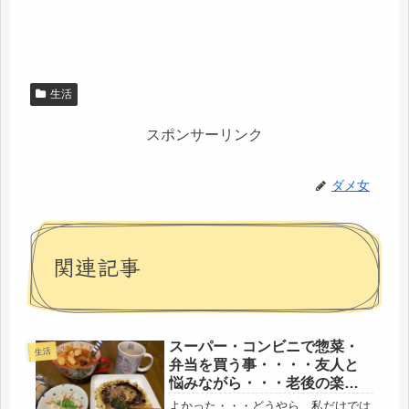
生活
スポンサーリンク
ダメ女
関連記事
スーパー・コンビニで惣菜・
生活
弁当を買う事・・・・友人と
悩みながら・・・老後の楽し
みを見つける、
よかった・・・どうやら、私だけでは