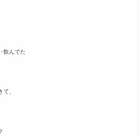
‥飲んでた
きて、
？