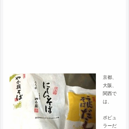
京都、
大阪、
関西で
は、
ポピュ
ラーだ