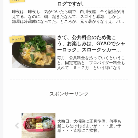
ログですが、
昨夜は、昨夜も、気がついたら朝で、白川夜船、全く記憶が消
えてる。なのに、朝、起きたなんて、スゴイと感激、しかし、
部屋は冷蔵庫になってた。ところが、元々暑がりなうえ、バセ
ドウなので、むちゃくちゃ暑い。風も引かず、体調いいです。
迷惑なのは、アフ...
さて、公共料金のため働こ
あれこれ
う、お楽しみは、GYAOでシャ
ーロック、スロークッカーだ
♬
毎月、公共料金を払っていくというこ
と。固定電話と、プロバイダー料金も
入れて、６－７万、という線になりそ
うだが・・・ラッキーセブン～、なん
てバカな事、言ってられない。私の借
入返済は、来年、夏には終わり、そこ
から老後貯金に入るつもりだったが、
無...
スポンサーリンク
大晦日、大掃除に正月準備、何事も
起こらなければよいが・・・悪い予
感・・・皆様にご挨拶。