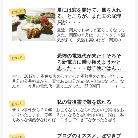
したの？太った？すごいね」と言われ
てた。痩せて、血圧下げたんだ～と言
夏には窓を開けて、風を入れ
あれこれ
うと、「年寄りになると、痩せるの
る、ところが、また夫の屁理
も...
屈が・・・
最近、関東でもやっと夏らしくなって
来た。関西の６月は、ムチャクチャ湿
気が多く、気温も高いけど、関東の６
月は肌寒い日もあるくらい、あれだけ
距離があると、随分違うようだ。その
関東も、かなり暑くなってきた。それ
恐怖の電気代が来た！そろそ
あれこれ
で、家にいる時は、窓と言う窓を開け
ろ新電力に乗り換えようかと
て...
思った・・・母子晩ごはんは
刺身盛りｗｗ
去年、2017年、不仲な夫のしでかした不祥事のため、今年、1
月分の公共料金から、妻である自分が支払い担当になった。な
んと、！今月の電気代、震え上がった。37,000円・・・・(゜
o゜)言いたくはないけど、ここのとこは、言わせてもらおう。
夫は...
私の背後霊で難を逃れる
あれこれ
サリン事件から２０年、お亡くなりになられた方のご冥福をお
祈りいたします。毎年、３月になると思い出すのは、実は、私
もあんな偶然がなければ、こうして生きてなかったと思う。２
０年前の３月、夫とは終生連れ添う事は無理だと判断し、再就
職することにしま...
ブログのオススメ、ぼやきブ
あれこれ