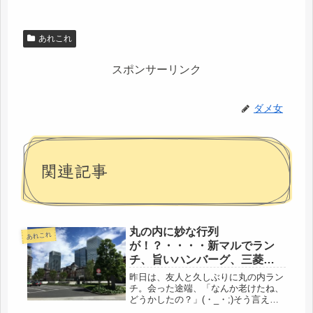
あれこれ
スポンサーリンク
ダメ女
関連記事
丸の内に妙な行列
あれこれ
が！？・・・・新マルでラン
チ、旨いハンバーグ、三菱一
号館散歩、お金の話、そんな
昨日は、友人と久しぶりに丸の内ラン
利回りいいのがあるのだ
チ。会った途端、「なんか老けたね、
どうかしたの？」(・_・;)そう言え
な・・・。
ば、今年、年初に会った時は、「どう