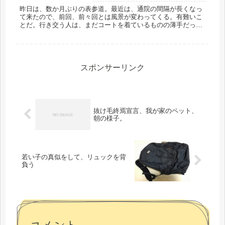
昨日は、数か月ぶりの表参道。最近は、通院の間隔が長くなっ
て来たので、前回、前々回とは風景が変わってくる。有難いこ
とだ。行き交う人は、まだコートを着ているものの薄手だった
り、何となく春っぽい。３月だもの～春だものぉ～・・・で
も、財布のひもは緩...
スポンサーリンク
抜け毛終焉宣言、我が家のペット、
朝の様子。
若い子の真似をして、リュックを背
負う
コメント