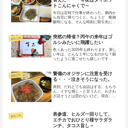
トこんにゃくで～
今日は定時で仕事が終わった。都内か
ら自宅に帰りつくと、ちょうど、晩御
飯時になる。そんな時刻に取引先に電
話をしても、いい迷惑だ。余計に、印
象が悪くなる・・・・。それで、方針
を変えた。終業後、すぐに職場近のフ
突然の帰省？丙午の来年はゴ
あれこれ
ァミレスに駆け込み、電話作戦にし
ルシみたいに飛躍したい
た。...
色々あった2025年も終わります。新し
い年は、どんな１年になるのかな？願
ったように過ごせたら嬉しいです
が・・。今年は、政治の世界も大きく
変わったことだし、来年に期待したい
と思います。今年１年、拙いブログに
警備のオジサンに注意を受け
あれこれ
お付き合い頂き、ありがとうございま
る・・・泣きそうになった。
し...
原則、だれとでも会話はする。もちろ
ん、イヤな感じ～と言う人と、わざわ
ざ話そうとは思わないけど。現在、勤
め先のコールセンターは、むちゃくち
ゃ、セキュリティーが厳しいので、入
館から、自分のデスクに到着するま
表参道、ヒルズ一回りして、
で、いくつもの関門がある。手荷物も
あれこれ
全て...
エチカでおひとり様サラダラ
ンチ、タコス旨し～