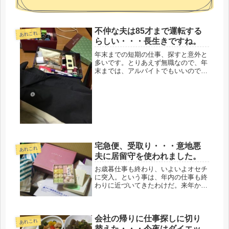
不仲な夫は85才まで運転する
あれこれ
らしい・・・長生きですね。
年末までの短期の仕事、探すと意外と
多いです。とりあえず無職なので、年
末までは、アルバイトでもいいので働
き、年初から、じっくり探すつもり。
前に教えてもらったゆうメイト、ちょ
うど年末だし、期待大。残念なのは、
もうすぐもらえるはずの有給が消えた
事...
宅急便、受取り・・・意地悪
あれこれ
夫に居留守を使われました。
お歳暮仕事も終わり、いよいよオセチ
に突入。という事は、年内の仕事も終
わりに近づいてきたわけだ。来年から
の仕事は、なーーに１つ、決まってい
ない。とりあえず、正月を迎えてから
にしたいです。昨日、家に帰ると、到
会社の帰りに仕事探しに切り
着すべき宅配が着いていなかった。母
あれこれ
か...
替えた・・・今夜はダイエッ