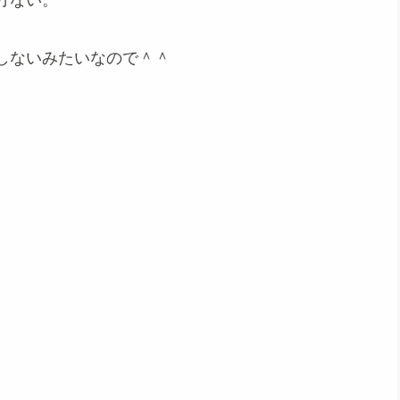
方ない。
しないみたいなので＾＾
。