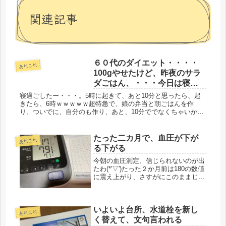
関連記事
６０代のダイエット・・・・
あれこれ
100gやせたけど、昨夜のサラ
ダごはん、・・・今日は寝坊
です。
寝過ごしたー・・・。5時に起きて、あと10分と思ったら、起
きたら、6時ｗｗｗｗｗ超特急で、娘の弁当と朝ごはんを作
り、ついでに、自分のも作り、あと、10分ででなくちゃいか
ん。今日も仕事なのに、昨夜、どうしても気になった映画があ
り、最後、どうだ...
たった二カ月で、血圧が下が
あれこれ
る下がる
今朝の血圧測定、信じられないのが出
たわ(*'▽')たった２か月前は180の数値
に震え上がり、さすがにこのままじ
ゃ、即死。年貢の納め時とばかりに、
医者に駆け込むことに。「先生、一番
緩いお薬にして」とお願いし、アムロ
いよいよ台所、水道栓を新し
ジピン5mgを一日１錠服用す...
あれこれ
く替えて、文句言われる