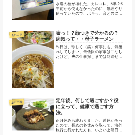
水道の栓が壊れた。カレコレ、5年？6
年前から使えなかったのに、無理やり
使っていたので、ボキッ、音と共に折
れました。錆びもひどく、もしこれが
六価クロムとかだったら、どうするの
か、それでなくても、身体によくない
嘘っ！？顔つきで分かるの？
と言い続けてきて、やっと折れてく
あれこれ
れ...
病気って・・母子ラーメン
昨日は、珍しく（笑）何事にも、気後
れしてしまい、最低限の家事はこなし
たけど、夫の仕事探しまでは到達せ
ず。たまには、そんな日もあっていい
んでないのｖ（＾＿＾ｖ）自分に甘い
1日だった。どこかでしわ寄せが来る
に違いない、そんな強迫観念がいつも
ある...
定年後、何して過ごすか？役
あれこれ
に立って、健康で過ごす方
法。
正月休みも終わりました。連休があっ
たので、長めの冬休みを取って、海外
旅行に行かれた方も、いよいよ明日か
らは、皆、足並みそろえて出勤だと思