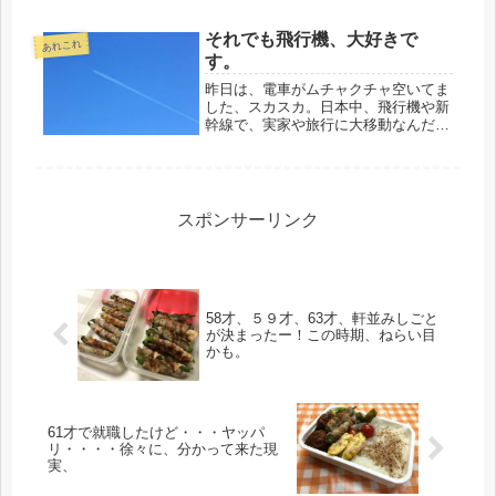
う。そんな中、無職になり、出勤する
会社もなければ、どこかしらで、お役
それでも飛行機、大好きで
あれこれ
に立つ使命もなく、借金はあっても、
す。
貯...
昨日は、電車がムチャクチャ空いてま
した、スカスカ。日本中、飛行機や新
幹線で、実家や旅行に大移動なんだろ
うな。特に東京は、地方出身の人が大
半だから、その差、歴然。しかし、通
勤はこうありたいです。いつもバッグ
とか弁当袋が、満員電車で宙に浮いて
る...
スポンサーリンク
58才、５９才、63才、軒並みしごと
が決まったー！この時期、ねらい目
かも。
61才で就職したけど・・・ヤッパ
リ・・・・徐々に、分かって来た現
実、