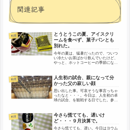
関連記事
とうとうこの夏、アイスクリ
料理
ームを食べず、菓子パンとも
別れた。
今年の夏は、猛暑だったので、ついつ
い冷たいお茶ばかり飲んでいたけど、
やっと、ホットコーヒーの季節になっ
た。頂き物のキリマンジャロ、やっ
ぱ、美味しいわぁ～いつも買うのは、
ドトールの安いのなので、感激しまし
人生初の試合、親になって分
料理
た。そういえば、今年の夏、とうと
かった父の寂しい顔
う、一...
思い出した事。可哀そうな事言っちゃ
ったなと・・・。今日は、人生初の卓
球の試合、を観戦する日でした。参戦
するわけでもないのに、朝早くから体
育館に。おおーーー！すごい卓球台の
数だ！コーチの話では、ダブルス、シ
今さら慌てても、遅いけ
料理
ングルと次々と相手が変わり終日仕事
ど・・・９月決算で。
ら...
今さら慌てても、遅い。今日はヨウム