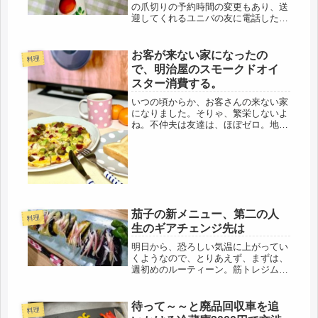
の爪切りの予約時間の変更もあり、送
迎してくれるユニバの友に電話した
り、ペットショップに確認したりして
いたので、こりゃ、脅しじゃなく、マ
ジでヤバイと思ったのか、猛烈な勢い
お客が来ない家になったの
料理
で、爪を噛み始めました。しか
で、明治屋のスモークドオイ
し・・・ヨ...
スター消費する。
いつの頃からか、お客さんの来ない家
になりました。そりゃ、繁栄しないよ
ね。不仲夫は友達は、ほぼゼロ。地元
で長く住んでいるので、多少は知人は
いても、あの通りの「変わり」なの
で、誰とも親しいおつきあいはナシ。
仕事の関係でのゴルフ仲間はいるよう
です...
茄子の新メニュー、第二の人
料理
生のギアチェンジ先は
明日から、恐ろしい気温に上がってい
くようなので、とりあえず、まずは、
週初めのルーティーン。筋トレジムに
行くことにした。月曜に稼働すると、
その一週間をアクティブに動けるよう
な・・・気がする( *´艸｀)いつ雨が降
待って～～と廃品回収車を追
料理
るか分からない。急ぎで自転車で...