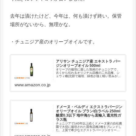
去年は漬けたけど、今年は、何も漬けず終い。保管
場所がないから、無理かな。
・チュニジア産のオリーブオイルです。
アリサン チュニジア産 エキストラ バー
ジンオリーブオイル 500ml
オリーブの栽培に適した気候のチュニジアで、
古くから伝わるオリジナル品種の二大品種、シ
ェウィ種(北部で栽培、緑色が強く軽い苦みが特
徴)、シェムラリ種(何部で栽培、黄色が強くマイ
ルド)をコールドプレスで搾油し、ミックスして
www.amazon.co.jp
います。オリーブの樹に...
ドメーヌ・ベルディ エクストラバージン
オリーブオイル ブラン/白ラベル 250ml
酸度0.3以下 地中海から直輸入 遮光性ガ
ラス瓶
チュニジアで140年以上続くドメーヌ家の自社農
園で大切に栽培された固有品種2種をブレンドし
た、上質で希少なエクストラバージンオリーブ
オイルです。GMOフリー、コールドプレス製