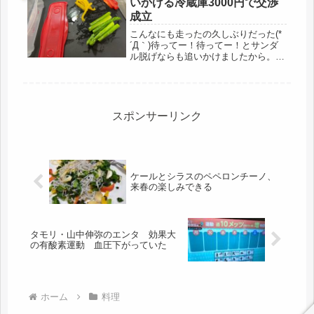
いかける冷蔵庫3000円で交渉
成立
こんなにも走ったの久しぶりだった(*
´Д｀)待ってー！待ってー！とサンダ
ル脱げならも追いかけましたから。頼
む男を追いかけて、なら色気もあるけ
ど・・・・廃品回収車です（笑）先
週、元同僚の温情で、リサイクルショ
ップに荷物を持ち込んだのだけど、
問...
スポンサーリンク
ケールとシラスのペペロンチーノ、
来春の楽しみできる
タモリ・山中伸弥のエンタ 効果大
の有酸素運動 血圧下がっていた
ホーム
料理