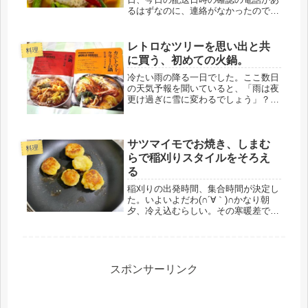
るはずなのに、連絡がなかったので、
変だと思い、今日、開店と同時に架
電。どうやら、配送ミスのようで、今
日の配達はナシとのこと。それなら、
レトロなツリーを思い出と共
料理
明日、配送センターと確認し、22日の
に買う、初めての火鍋。
金...
冷たい雨の降る一日でした。ここ数日
の天気予報を聞いていると、「雨は夜
更け過ぎに雪に変わるでしょう」？？
ウン？聞いた事のあるフレーズ(*'▽')
そうだ、もうすぐクリスマスなんだも
の、全く何の予定もないけど（笑）30
サツマイモでお焼き、しまむ
代後半の独身時代の12月が、...
料理
らで稲刈りスタイルをそろえ
る
稲刈りの出発時間、集合時間が決定し
た。いよいよだわ(∩´∀｀)∩かなり朝
夕、冷え込むらしい。その寒暖差で美
味しいお米ができるのだそうで、稲刈
りに参加する、広島、藤本農園は、過
去「いっちゃんうまい米コンテスト」
最優秀賞受賞「中国四国農政局局長...
スポンサーリンク