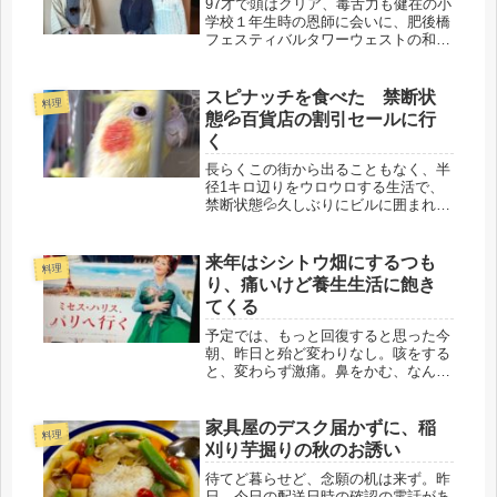
97才で頭はクリア、毒舌力も健在の小
学校１年生時の恩師に会いに、肥後橋
フェスティバルタワーウェストの和食
の老舗、福吉兆に行く。今回は、１６
回目になる福吉兆寄席もあって、お客
様は満員。落語は、桂福丸さんの落語
スピナッチを食べた 禁断状
料理
２席。今回は、福丸さんが、繁盛亭
態💦百貨店の割引セールに行
大...
く
長らくこの街から出ることもなく、半
径1キロ辺りをウロウロする生活で、
禁断状態💦久しぶりにビルに囲まれた
中心地が恋しく、今日は、ひとりで出
かけることに。百貨店の職員販売のお
知らせが届いていたので、２割から３
来年はシシトウ畑にするつも
料理
割引きなので買う買わないは別にして
り、痛いけど養生生活に飽き
も...
てくる
予定では、もっと回復すると思った今
朝、昨日と殆ど変わりなし。咳をする
と、変わらず激痛。鼻をかむ、なんて
恐ろしくてできない。あれだけ鍛えて
きたのに、治癒力が悪いです。でも、
事故後数日のあの恐怖期間からは脱し
家具屋のデスク届かずに、稲
料理
たようです。朝、いつもよりは気持
刈り芋掘りの秋のお誘い
ち、...
待てど暮らせど、念願の机は来ず。昨
日、今日の配送日時の確認の電話があ