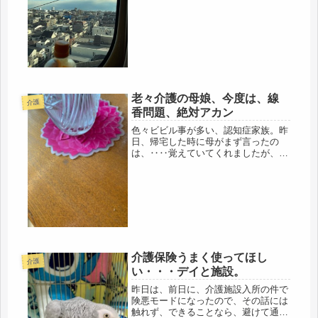
ど、午後から、悪くなるかも、で、天
気図みても、どうやら、今夜からだ、
それなら、今日中に、関西入りしてし
まおう荷物を急いで送ると、関西方面
は...
老々介護の母娘、今度は、線
介護
香問題、絶対アカン
色々ビビル事が多い、認知症家族。昨
日、帰宅した時に母がまず言ったの
は、‥‥覚えていてくれましたが、
（笑）「なんで、鳥を連れて行ってた
の？」「今朝、出かけた時に、そんな
話してなかったでしよ？」エッ⁉︎帰宅
するなり、これで、、面食らいました
(´...
介護保険うまく使ってほし
介護
い・・・デイと施設。
昨日は、前日に、介護施設入所の件で
険悪モードになったので、その話には
触れず、できることなら、避けて通り