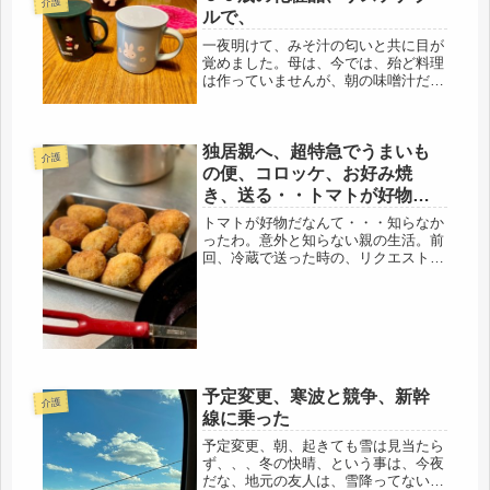
介護
電話、よかった・・・・毎回、ビビ
ルで、
る、し...
一夜明けて、みそ汁の匂いと共に目が
覚めました。母は、今では、殆ど料理
は作っていませんが、朝の味噌汁だけ
は、毎日変わりなく作っているようで
す。ただ、手つかみだったり、かなり
ワイルドですが・・・。それでも、そ
独居親へ、超特急でうまいも
れが、認知症の母の健康ルーティンな
介護
の...
の便、コロッケ、お好み焼
き、送る・・トマトが好物だ
ったとはね
トマトが好物だなんて・・・知らなか
ったわ。意外と知らない親の生活。前
回、冷蔵で送った時の、リクエスト、
トマトと食パン、だったけど・・・一
人だから、トマト3個、フルーツトマ
ト、１パックにしたら、もう、食べち
ゃったとか。・・・・年寄りって、決
ま...
予定変更、寒波と競争、新幹
介護
線に乗った
予定変更、朝、起きても雪は見当たら
ず、、、冬の快晴、という事は、今夜
だな、地元の友人は、雪降ってないけ