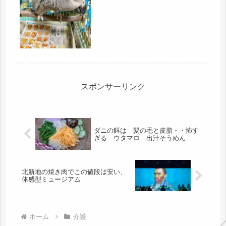
たい問題だけど、あの状況では、その
うち、事故につながるのと思います。
どうしたら、分かってくれるかな
ぁ・・・・母の場合、足元がおぼつか
ないの...
スポンサーリンク
ダニの餌は 髪の毛と皮脂・・怖す
ぎる ウタマロ 出汁そうめん
北新地の焼き肉でこの値段は安い、
体感型ミュージアム
ホーム
介護