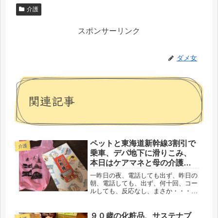
介護
スポンサーリンク
ダメ女
関連記事
ペットと東海道新幹線3割引で
介護
乗車、デパ地下に滑りこみ、
本日はケアマネと母の介護作
戦会議、
一昨日の夜、電話しても出ず、昨日の
朝、電話しても、出ず、何十回、コー
ルしても、反応なし、まさか・・・・
そんな訳ない、また、何十回、コー
ル。覚悟を決めて、帰省する準備をし
ていたら、着信空メッセージ、同時に
９０歳の化粧品、サステナブ