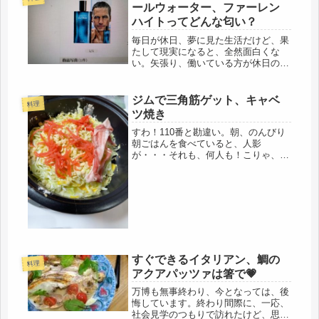
ですからね。酢玉ねぎ作りは、簡単。
ールウォーター、ファーレン
容器...
ハイトってどんな匂い？
毎日が休日、夢に見た生活だけど、果
たして現実になると、全然面白くな
い。矢張り、働いている方が休日の特
別度は上がる。それなら働いてみる？
いやいや、短時間労働のパートに近所
で働いても、ストレスはたまるだけ。
ジムで三角筋ゲット、キャベ
料理
第一、過去、パートで働いた事が無
ツ焼き
い。大...
すわ！110番と勘違い。朝、のんびり
朝ごはんを食べていると、人影
が・・・それも、何人も！こりゃ、と
うとう来たか、強盗だ、思わずスマホ
を持ち鍵のかかる二階に移動しようと
すると、うるさいモーター音。ああ、
そうだった、今日は害虫駆除に植木屋
さんが...
すぐできるイタリアン、鯛の
料理
アクアパッツァは箸で💗
万博も無事終わり、今となっては、後
悔しています。終わり間際に、一応、
社会見学のつもりで訪れたけど、思い