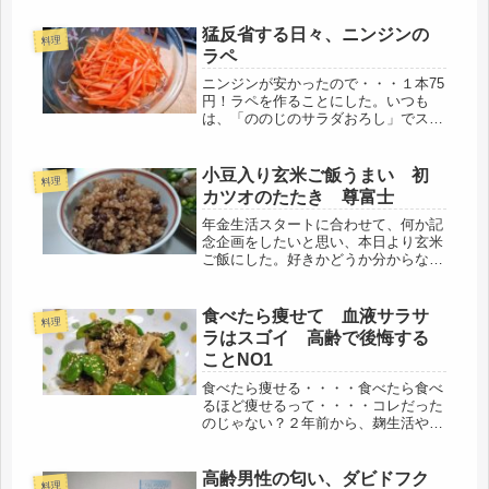
猛反省する日々、ニンジンの
料理
ラペ
ニンジンが安かったので・・・１本75
円！ラペを作ることにした。いつも
は、「ののじのサラダおろし」でスラ
イスして生野菜のままだけど、たまに
は、違うメニューで。ニンジンを細長
く切り、少しだけ塩でしんなりその間
小豆入り玄米ご飯うまい 初
料理
にドレッシング作り。材料は少ないの
カツオのたたき 尊富士
で...
年金生活スタートに合わせて、何か記
念企画をしたいと思い、本日より玄米
ご飯にした。好きかどうか分からない
けど・・・・今日は、父の命日、花
や、果物と共に、ごはんもお供えし
た。サーモの水筒に暑いお湯と小豆を
食べたら痩せて 血液サラサ
料理
半合入れて、一晩。朝、玄米ご飯と共
ラはスゴイ 高齢で後悔する
に炊飯...
ことNO1
食べたら痩せる・・・・食べたら食べ
るほど痩せるって・・・・コレだった
のじゃない？２年前から、麹生活や
ら、酢玉葱のとりこになって、ほぼ毎
日、酢玉ねぎを食べているのだけど、
コレが痩せる原因だったようです。酢
高齢男性の匂い、ダビドフク
料理