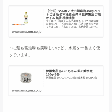
【公式】マルホン 太白胡麻油 450g ペッ
ト ごま油 竹本油脂 生搾り 圧搾製法 万能
オイル 無香 植物油脂
大正時代、料理人からの要望をうけて竹本油脂
が商品化し、その品質とおいしさに磨きをかけ
てきました。「太白」とは、古代中国における
金星の呼び名です。「他よりも秀でている」と
www.amazon.co.jp
いった自信のもと、光り輝く金星にちなんで
「太白胡麻油」と命名しました。【...
・に楚も醤油味も美味しいけど、水煮を一番よく使
っています。
伊藤食品 あいこちゃん 銀の鯖水煮
150g×3缶
伊藤食品 あいこちゃん 銀の鯖水煮 150g×3缶
www.amazon.co.jp