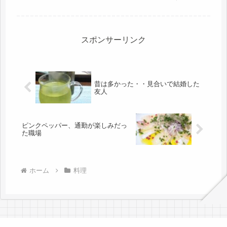
のほか、各パビリオンは面白そうでし
た。もう少し、早く気が付けば、もっ
と、詰めて通っていたかも✨✨せめ
て、４月、５月、に行っておけばよか
った...
スポンサーリンク
昔は多かった・・見合いで結婚した
友人
ピンクペッパー、通勤が楽しみだっ
た職場
ホーム
料理