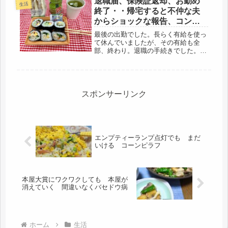
退職届、保険証返却、お勤め
生活
終了・・帰宅すると不仲な夫
からショックな報告、コンビ
ニ弁当、ゴーヤの花咲く
最後の出勤でした。長らく有給を使っ
て休んでいましたが、その有給も全
部、終わり。退職の手続きでした。コ
ロナ感染者の数を聞くと、都内に出る
のは、ビビルけど、やっぱり、通勤、
好きだわぁ～（笑）オフィス街は、変
わりない出勤者であふれていました。
この...
スポンサーリンク
エンプティーランプ点灯でも まだ
いける コーンピラフ
本屋大賞にワクワクしても 本屋が
消えていく 間違いなくバセドウ病
ホーム
生活