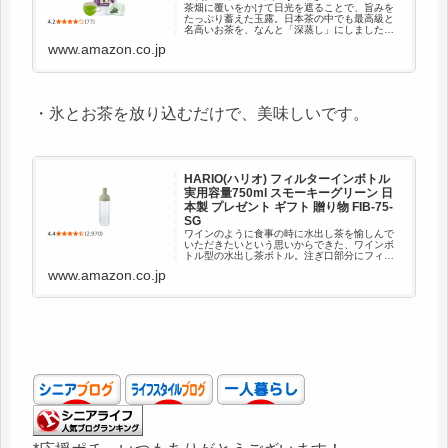
茶畑に覆いをかけて日光を遮ることで、旨みを
たっぷり蓄えた玉露。日本茶の中でも最高級と
名高いお茶を、なんと「深蒸し」にしました。
玉露の葉は非常にやわらかく、長時間蒸すと粉
www.amazon.co.jp
っぽくなりますが、本品は温度を調整して蒸す
ことで、通常の２～３倍長く蒸し...
・氷とお茶を放り込むだけで、美味しいです。
HARIO(ハリオ) フィルターインボトル
実用容量750ml スモーキーグリーン 日
本製 プレゼント ギフト 贈り物 FIB-75-
SG
ワインのように食事の時に水出し茶を愉しんで
いただきたいという思いからできた、ワインボ
トル型の水出し茶ボトル。注ぎ口部分にフィル
ターがセットされているのでそのまま注ぐこと
www.amazon.co.jp
ができる。