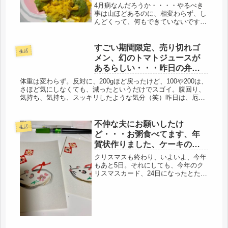
4月病なんだろうか・・・・やるべき
事は山ほどあるのに、相変わらず、し
んどくって、何もできていないです。
ただの怠け病なのかなぁ・・・
Windows7のサポート修了が出たの
で、ノートＰＣが8なので、とりあえ
すごい期間限定、売り切れゴ
生活
ず、バージョンアップしておきたい
メン、幻のトマトジュースが
し、今...
あるらしい・・・昨日の弁
当・夜ごはん。刺身サラダ
体重は変わらず。反対に、200gほど戻ったけど、100や200は、
さほど気にしなくても、減ったというだけでスゴイ。腹回り、
気持ち、気持ち、スッキリしたような気分（笑）昨日は、厄介
なクーレーマーに帰り間際、掴まったので、延々、１時
間・・・(゜...
不仲な夫にお願いしたけ
生活
ど・・・お粥食べてます、年
賀状作りました、ケーキのプ
レゼント。
クリスマスも終わり、いよいよ、今年
もあと5日。それにしても、今年のク
リスマスカード、24日になったとた
ん、ラインで届いたのは、どれも、エ
ルメスのクリスマスカードだらけ
（笑）すごい宣伝効果あり、だろうけ
ど・・・買わんって（笑）夢だけ見せ
てもら...