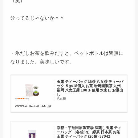
（笑）
分ってるじゃないか＾＾
・氷だしお茶を飲みだすと、ペットボトルは皆無に
なりました。美味しいです。
玉露 ティーバッグ 緑茶 八女茶 ティーパ
ック ５g×18個入 お茶 岩崎園製茶 九州
福岡 八女玉露 100％ 使用 水出し お湯出
し
八女茶
www.amazon.co.jp
京都・宇治田原製茶場 深蒸し玉露 ティ
ーバッグ （各袋3g） 緑茶 日本茶 お茶
玉露 ティーパック (20袋) 37042