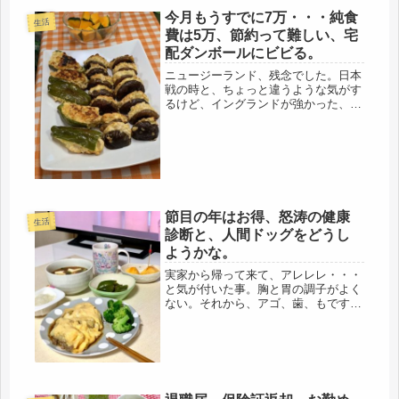
今月もうすでに7万・・・純食
生活
費は5万、節約って難しい、宅
配ダンボールにビビる。
ニュージーランド、残念でした。日本
戦の時と、ちょっと違うような気がす
るけど、イングランドが強かった、と
いう事なんでしょうね。しかし、両チ
ーム血だらけ、すごいスポーツです(*
´ω｀)実家帰り、少しづつ、準備して
います。今日は、ダンボール箱を、...
節目の年はお得、怒涛の健康
生活
診断と、人間ドッグをどうし
ようかな。
実家から帰って来て、アレレレ・・・
と気が付いた事。胸と胃の調子がよく
ない。それから、アゴ、歯、もです
が。すぐ治るだろうと思っていたけ
ど、胃・・・ずっと、胃もたれのよう
な状態。ゲップも出る。胸・・・おっ
ぱいでなく、肺の調子、痰が出て胸が
痛い。...