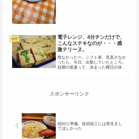
で、その結果、肩こりから、眼痛、頭
痛も感じることもなかった。すこぶ
る、快調。ところが、6月から、パー
トを...
電子レンジ、4分チンだけで、
料理
こんなステキなのが・・・感
激テリーヌ。
危なかったー。シフト表、見直さなか
ったら、今日、出勤していたところ。
短期の派遣って、決まった曜日が休み
にならない？とりあえず、気が付いて
よかった。休みでした。まあ、反対よ
り、いいかな。折角なので、時間もあ
るし、気になっていた料理を作ること
に...
スポンサーリンク
稲刈り準備、佐伯祐三には長生きし
てほしかった