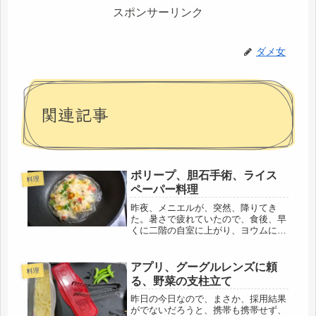
スポンサーリンク
ダメ女
関連記事
ポリープ、胆石手術、ライス
料理
ペーパー料理
昨夜、メニエルが、突然、降りてき
た。暑さで疲れていたので、食後、早
くに二階の自室に上がり、ヨウムに、
「ちょっとだけ、お母さんネンネする
ね」と言ったまでは覚えていたけど、
そのまま、寝落ちしたようで、その寝
アプリ、グーグルレンズに頼
料理
た姿勢が悪かった。私は、右の耳を下
る、野菜の支柱立て
にし...
昨日の今日なので、まさか、採用結果
がでないだろうと、携帯も携帯せず、