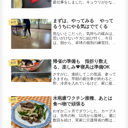
庭仕事をしました。キュウリがかなり
伸びてきたので支柱立てと、ゴーヤの
ネット。支柱は、物置にありました。
父が市の５坪ほどの貸し農園で作って
まずは、やってみる やって
いたのは40年前、こういうの、なか
料理
っ...
るうちにやる気はでてくる
危ないとこだった。気持ちの緩みは、
思いがけないケガに結び付く。今日
は、朝から、卓球の個別の練習日。い
つもの４人組で、教室を割り勘でレン
タルし、練習。半袖でも、汗をかくぐ
らい頑張った。矢張り、コーチの指導
帰省の準備も 指折り数え
で練習する以外に時間を作って練習を
料理
重ね...
る、楽しみ💗寝具は準備OK
さすがに、連続してこの気温、参って
きますね。早朝の庭仕事が終わると、
即、冷房を入れているけど、家に籠っ
てばかりいると、徐々に冷蔵庫の中が
減ってくるので、今朝は、８時半に家
を出て、自転車で買い出しに。セミの
水疱瘡ワクチン接種、あとは
料理
鳴き声シャワーを浴びながら、駅前
食べ物で頑張る
に。...
わずか二ヶ月でダウンした。カーブス
は、去年の秋、11月から復帰し、週に
数回を続け、実家に介護帰省の際は休
んだけれど、こまめに通っていたの