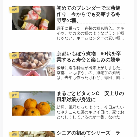
手本です。待ち合わせ場所は、大阪、
肥後橋、フェスティバルタワーウェス
初めてのブレンダーで玉葱麹
料理
トの福吉兆へ。淀屋橋、中之島から
作り 今からでも発芽する冬
少...
野菜の種、
調子に乗って、春菊の種も購入。タキ
イや、サカタの種のようなブランド種
じゃない、ホームセンターの安い種だ
けど、ホウレンソウでうまく発芽した
ので、柳の下のドジョウ（笑）もしか
したら、またイケルかも( *´艸｀)今度
京都いもぼう煮物 60代を卒
料理
は、春菊。ホウレンソウほどへに...
業すると寿命と楽しみの競争
叔母に送る料理が出来上がりました。
京都「いもぼう」の、海老芋の煮物
は、去年も作ったけれど、毎回、同じ
間違いをする。これで十分と思ってい
ても、皮を剥いて、面取りすると、随
分量が減ってしまった。でも、もう去
まるごとビタミンC 安上りの
料理
年の失敗を覚えてられる年齢じゃない
風邪対策が身近に
し・...
結局、風邪だったようで、今日みたい
な冷えこんだ風のキツイ日は、家でお
となしくしているのが一番、なのだけ
ど・・・「じゃあ、代わりにお願い
ね、」はひとり暮らしには通用しな
い。まずは、風邪対応の食事の買い出
シニアの初めてシリーズ ラ
料理
し。そして、身体を鍛えるのも、結局