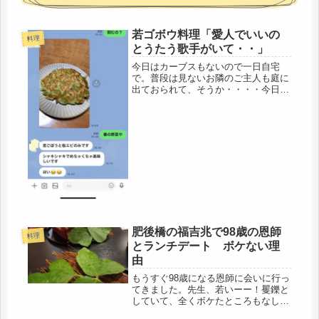
若ゴボウ料理「愛人でいいの
料理
とうたう歌手がいて・・」
今日はカーブスもないので一日自宅
で。普段は見ないお隣のご主人も庭に
出ておられて、そうか・・・・今日は
日曜。それで、「日曜は孤独」の愛人
になりきって昨日に引き続き短歌を書
こうと思ったけど、妄想短歌でも、愛
人って難しい。要するに、テレサテン
のあ...
肥後橋の福吉兆で98歳の恩師
料理
とランチデート ボケない理
由
もうすぐ98歳になる恩師に会いに行っ
てきました。先生、若いーー！矍鑠と
していて、全くボケたところもなし。
凄すぎる！こう在りたいと思う私のお