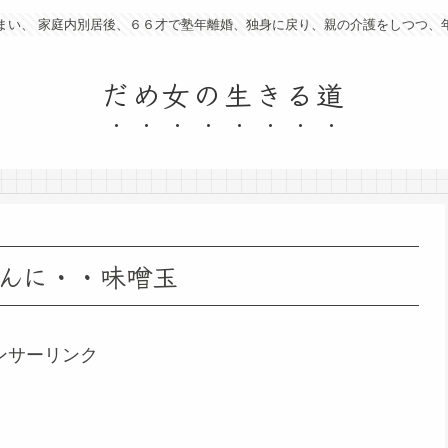
まい、 家庭内別居後、６６才で塾年離婚、独身に戻り、親の介護をしつつ、
だめ女の生きる道
んに・・味噌玉
ンサーリンク