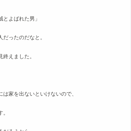
賊とよばれた男」
人だったのだなと。
見終えました。
には家を出ないといけないので、
す。