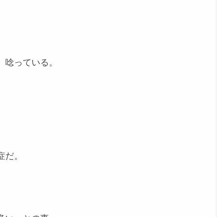
、唸っている。
症だ。