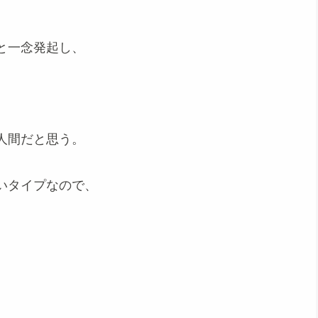
。
と一念発起し、
人間だと思う。
いタイプなので、