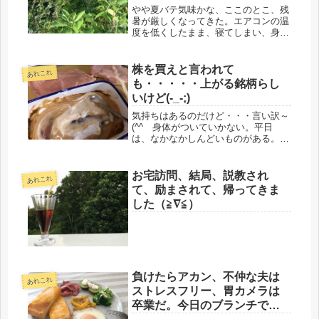
やや夏バテ気味かな、ここのとこ、残
暑が厳しくなってきた。エアコンの温
度を低くしたまま、寝てしまい、身体
が固まっている感じ。会社でも、冷房
ガンガンなので、こりゃ、よくないわ
なぁ～昨夜も、早々に寝てしまい、早
株を買えと言われて
あれこれ
朝に目が醒めた。明日から雨らしい
も・・・・・上がる銘柄らし
が、...
いけど(-_-;)
気持ちはあるのだけど・・・言い訳～
(^^ゞ身体がついていかない。平日
は、なかなかしんどいものがある。鶏
ムネ肉、買ったものの、さて、帰宅し
て台所に立つと、やる気ナシ。僅か、
バスに乗ってる間に、作る気は消滅。
お宅訪問、結局、説教され
あれこれ
連勤が続いているのに、無謀だったか
て、励まされて、帰ってきま
な...
した（≧∇≦）
負けたらアカン、不仲な夫は
あれこれ
ストレスフリー、胃カメラは
卒業だ。今日のブランチで