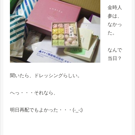
金時人
参は、
なかっ
た。
なんで
当日？
聞いたら、ドレッシングらしい。
へっ・・・それなら、
明日再配でもよかった・・・(-_-;)