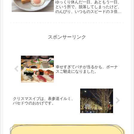
す。
ゆっくり休んだ一日、あともう一日、
という所で、脱落してしまったけど、
のんびり、いつものスピードの３倍く
らいスローで過ごしました。と言って
も、やらなくちゃいけない事は、しっ
かりとね。自営の請求書関係の仕事は
したし、書類関係も整理した。洗濯日
和...
スポンサーリンク
幸せすぎてバチが当るかも、ボーナ
スご馳走になりました。
クリスマスイブは、表参道イルミ、
バセドウのおかげです。