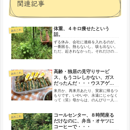
関連記事
体重、４キロ痩せたという
あれこれ
話。
ずる休み、会社に連絡を入れるのが、
一番困る。熱もないし、咳も出ない。
ただ、起きれなかった。それだけの理
由で、どう言えばいいかと迷う。最
近、そういう朝が多く、ギリギリまで
迷い、やっぱり、出勤すべきと決め
て、ボトルにお茶だけ詰めて行って
高齢・独居の見守りサービ
あれこれ
る。多分...
ス、もうコレしかない、ガス
だったんだ・・・ウスアゲ餃
子
来月か、再来月あたり、実家に帰るつ
もりです。いやいや、永遠にじゃなく
って（笑）母からは、のんびり一人で
暮らしたい、〇〇ちゃんが帰ってくる
と、血圧が上がる、娘が結婚するまで
は、しっかり見守らないとダメ、そん
コールセンター、８時間座る
あれこれ
な理由で、お戻りの許可は出ていない
だけなのに、弁当・オヤツに
の...
コーヒーで・・・