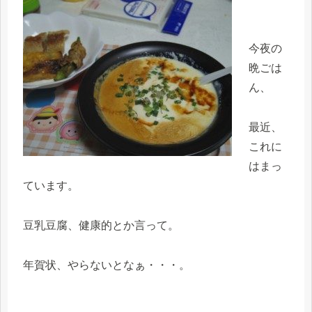
今夜の
晩ごは
ん、
最近、
これに
はまっ
ています。
豆乳豆腐、健康的とか言って。
年賀状、やらないとなぁ・・・。