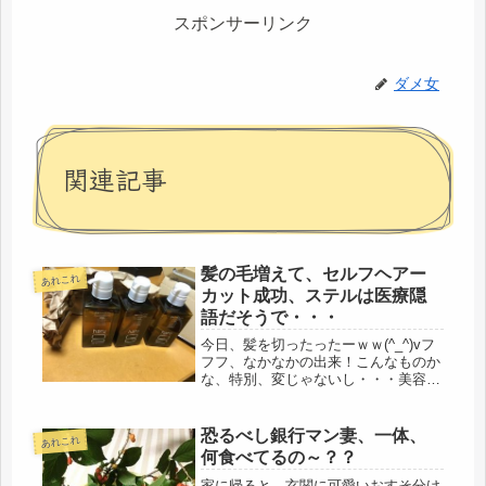
スポンサーリンク
ダメ女
関連記事
髪の毛増えて、セルフヘアー
あれこれ
カット成功、ステルは医療隠
語だそうで・・・
今日、髪を切ったったーｗｗ(^_^)vフ
フフ、なかなかの出来！こんなものか
な、特別、変じゃないし・・・美容室
代と、時間、浮いたぞっ♪♪あれ以来、
髪の毛は、枯れ木も山の賑わいと、大
事にしてきたけど、ここに来て、随分
恐るべし銀行マン妻、一体、
あれこれ
と伸びてきたので、髪の重さで...
何食べてるの～？？
家に帰ると、玄関に可愛いおすそ分け