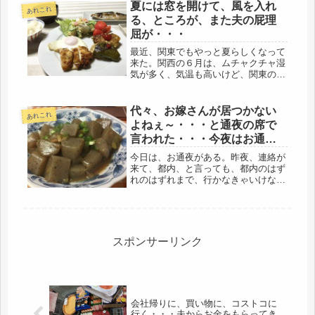
夏には窓を開けて、風を入れ
あれこれ
る、ところが、また夫の屁理
屈が・・・
最近、関東でもやっと夏らしくなって
来た。関西の６月は、ムチャクチャ湿
気が多く、気温も高いけど、関東の６
月は肌寒い日もあるくらい、あれだけ
距離があると、随分違うようだ。その
関東も、かなり暑くなってきた。それ
代々、お嫁さんが居つかない
あれこれ
で、家にいる時は、窓と言う窓を開け
よねぇ～・・・と通夜の席で
て...
言われた・・・今夜はお通夜
です
今日は、お通夜がある。昨夜、連絡が
来て、都内、と言っても、都内のはず
れのはずれまで、行かなきゃいけな
い。こういう通知は、よほど親しく、
詳しい状況まで知っていれば、そろそ
ろ・・・危ない、という心つもりもで
きるけど、普通は、いつでもいきなり
だ。...
スポンサーリンク
会社帰りに、買い物に、コストコに
行く・・・夫からお金をもらってき