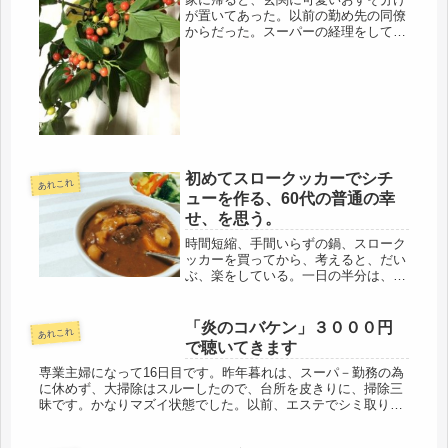
が置いてあった。以前の勤め先の同僚
からだった。スーパーの経理をしてい
たのが、かれこれ10年ほど前で、金庫
精査、売上伝票、勤怠に年末調整その
他、なんでもありで、初めてのスーパ
ー勤務で、楽しく仕事をさせてもら
っ...
初めてスロークッカーでシチ
あれこれ
ューを作る、60代の普通の幸
せ、を思う。
時間短縮、手間いらずの鍋、スローク
ッカーを買ってから、考えると、だい
ぶ、楽をしている。一日の半分は、家
に居ない。それでも、勝手に作ってく
れている。その上、家に居ても、買い
物に出かけるタイミングも邪魔しな
「炎のコバケン」３０００円
あれこれ
い。ああ、鍋をかけているものな
で聴いてきます
ぁ・・・...
専業主婦になって16日目です。昨年暮れは、スーパ－勤務の為
に休めず、大掃除はスルーしたので、台所を皮きりに、掃除三
昧です。かなりマズイ状態でした。以前、エステでシミ取りの
モニターをして、とってもらったのですが、可笑しなもので、
シミがなくなる...