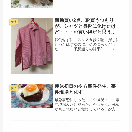
係の維持費も出ない、当然、俺の生き
が...
衝動買い2点、靴買うつもり
生活
が、シャツと長靴に化けたけ
ど・・・お買い得だと思うの
よねぇ・・。
転倒せずに、スタスタ歩く靴、探しに
行ったはずなのに、そのつもりだっ
た・・・・予想通りの結果(・_・;)結
局は、今すぐ必要でない物を衝動買い
して、帰ってきました。ダメだな
ぁ・・・・お金もないのに、でも、お
買い得だと思う。いいよ、いいよ、
と、言...
連休初日の夕方事件発生、事
生活
件現場と化す
緊急事態になった。この状況・・・事
件現場みたいだった。今もそう。死ぬ
かもしれないと覚悟している。夕方ま
で今日は調子よかった。朝からスナッ
プエンドウを全部収穫し、駅前に、パ
クチーを買いに行くと、どのスーパー
も置いておらず、ガッカリ。我が家の