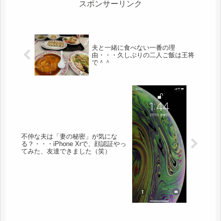
パ...
スポンサーリンク
夫と一緒に食べない一番の理
由・・・久しぶりの二人ご飯は王将
で＾＾
不仲な夫は「妻の秘密」が気にな
る？・・・iPhone Xrで、顔認証やっ
てみた、友達できました（笑）