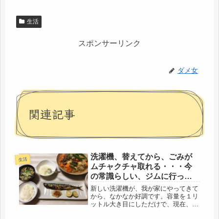
生活
スポンサーリンク
ダメ女
関連記事
洗濯機、替えてから、ごみが
生活
ムチャクチャ取れる・・・今
の常識らしい、ジムに行っ
て、買い出し、・・肉じゃ
新しい洗濯機が、我が家にやってきて
が、サンマ定食。
から、なかなか好調です。容量を１リ
ットル大き目にしただけで、現在、8
Ｌ，余裕で洗えて、その上、じゃあ、