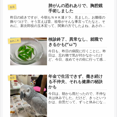
今までどうなってた？！という事も。
最近の洗濯機って、皆、そうなのか
肺がんの恐れありで、胸腔鏡
生活
な？糸クズ、ゴミがムチャクチャ取れ
手術しました
てい...
昨日の続きですが、今朝もＮＨＫ連ドラ、見ました。お雛様の
飾りつけで、そう言えば昔、祖母がそんな事言ってたなと。そ
れに、新次郎役の玉木宏って、関東の方でしたよね、あさの波
瑠さんもそうだけど、上手に関西なまりで話されていてビック
リします。江戸・...
検診終了、異常なし、就職で
あれこれ
きるかも(*’ω’*)
今日も、昨日の病院に行くことに。昨
日は、忘れ物で気が付かなかったけ
ど、今日、改めてその街に行って感じ
た事。街にはエネルギー、色みたいな
ものが各々あると思った。その街は、
明らかに、「負のエネルギー」の街
年金で生活できず、働き続け
で、多分、駅前に大きな商業施設が出
生活
来て、...
る不仲夫、それも健康の秘訣
かも
今日は、朝から雨だったので、不仲な
夫は休みでした。だけど、きっといつ
かは、自営だって、ずっと休みになる
のだろうけど・・年金7万では、固定
資産税と公共料金に消えてしまい、夫
の自分の食費にも満たないので、車関