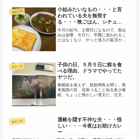
小姑みたいなもの・・・と言
あれこれ
われている夫を無視す
る・・・晩ごはん、シチュー
とコルビージャックチーズで
今月の給与、土曜日になるので、振込
トースト
みは金曜、今日だ。学費に追われるこ
とはなくなり、やっと借入の返済が始
まり、計画では、今年の夏には完済だ
ったのに・・・・今月から、公共料金
とネットの支払いが回ってくること
に・・・ネットは、プロバイダー契約
子供の日、５月５日に粽を食
と、...
あれこれ
べる理由、ドラマでやってた
ヤツだ。
春眠暁を覚えず、処処啼鳥を聞く、夜
来風雨の音、花落つること知る多少春
眠、ちょっと懐かしい漢文だ。古文は
文法がめんどくさいけど、漢文は好き
だった。こんなに素晴らしい文化があ
る国なのに、どうしてまた、他人の国
に来てまで、悪さをするのだろう。明
通帳を隠す不仲な夫・・・怪
治...
あれこれ
しい・・・今夜はお助けカレ
ー