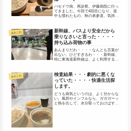
バセドウ病、再診察。伊藤病院に行っ
てきました。今回で4回目になり、道
中も慣れたもの、秋の表参道、気持ち
いいです、ただし土曜で人は多いで
す。前回、早ければ2ヶ月、遅くても3
ヶ月位で、２週間ごとの診察が３週間
新幹線、バスより安全だから
あれこれ
になると聞いていたが、今回は、11
乗りなさいと言った・・・・
月...
持ち込み荷物の事
あんまりだわ・・・・なんとも言葉が
出ない、ひどすぎるわ・・・新幹線、
特に東海道新幹線は、よく利用する。
つい先日も、まさに、今回の事件の車
両の席あたりに指定を取っていた。怖
いなと思うと同時に、それより、正義
検査結果・・・劇的に悪くな
あれこれ
心で犯人を阻止しようとして、お亡く
っていた・・・・快適生活探
な...
します。
どうも病気というのは、よく分からな
い。風邪やインフルなら、ガガガーッ
と熱を出して、水分取っておけばすぐ
直るのに、このバセドウ病は、なかな
か手ごわい。病院につくなり、まずは
採血。診察までの間、ランチして、ち
ょこっと、マイケル・コースを覗く。
若...