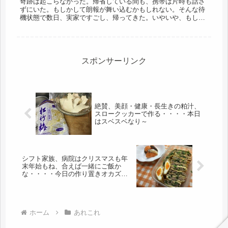
奇跡は起こらなかった。帰省している間も、携帯は片時も話さ
ずにいた。もしかして朗報が舞い込むかもしれない。そんな待
機状態で数日、実家ですごし、帰ってきた。いやいや、もしか
して、何か書類関係が届いてたりして…・ちょっと期待をして
いたが、現実は冷...
スポンサーリンク
絶賛、美顔・健康・長生きの粕汁、
スロークッカーで作る・・・・本日
はスベスベなり～
シフト家族、病院はクリスマスも年
末年始もね、合えば一緒にご飯か
な・・・・今日の作り置きオカズ、
薄あげ餃子
ホーム
あれこれ