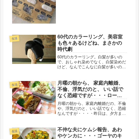
になる方もおられますね、その言葉通
り、月曜からゲボゲボの咳でした。熱
は37度から、今日は平熱に戻ったけ
ど...
60代のカラーリング、美容室
生活
も色々あるけどね、まさかの
時代劇
60代のカラーリング。白髪が多いの
で、おしゃれ染めでなく、白髪染めだ
けど、なんでこんなに白髪が多いのだ
ろうという位で、月いちのやっつけ仕
事です。37才まで一本もなかった白髪
なのに、結婚する度に、怒涛のように
月曜の朝から、 家庭内離婚、
生活
増殖してきた。何のための結婚や
不倫、浮気だのと、 いい話で
ら。...
なく恐縮ですが・・・ローズ
ヒップ？子弁当＾＾
月曜の朝から、家庭内離婚だの、不倫
や、浮気だのと、いい話でなく、恐縮
なんですが・・・・昨日は、夕方まで
ずっと家に居て、夫の行動を見ていた
ら・・・ウソつきって、本来、ウソを
ごまかそうと、言葉、喋りが多くな
不仲な夫にケムシ報告、あわ
生活
る。本人は気が付いてないけど、そん
やケンカに・・・ゴーヤのキ
なこ...