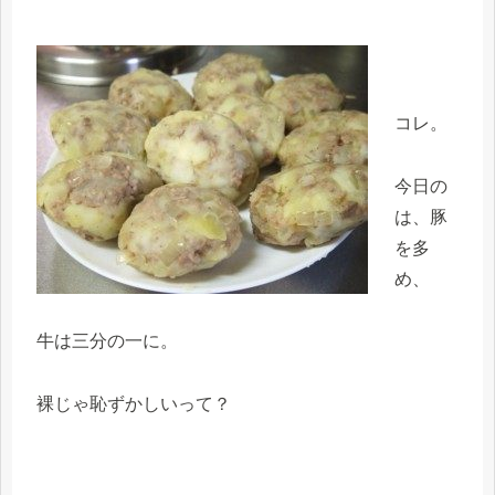
コレ。
今日の
は、豚
を多
め、
牛は三分の一に。
裸じゃ恥ずかしいって？