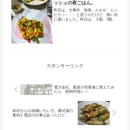
ッシュの夜ごはん。
昨日は、大事件、勃発。たかが、ムシ
だろっ・・・と思うのだけど、怖い目
に遇いました。昨日は、３勤、3勤の
間の貴重な休み、朝から、グズグズ迷
った結果、やっぱり、行こう！とジム
へ。着いて、靴下を履いて、ジム用の
靴に履き替えていたら、「ちょっ
と！」...
スポンサーリンク
電力会社、新規小売業者に替えてみ
たら 8000円安い！
60才からの就職いろいろ、葬式屋の
案内と電話の仕事はあったけど、