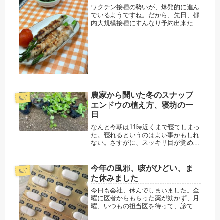
ワクチン接種の勢いが、爆発的に進ん
でいるようですね。だから、先日、都
内大規模接種にすんなり予約出来たの
かも・・・・・・・・つい、もう少し
早く事が進んでいたらと日本のコロナ
死者数13000名。この数字のひとつづ
つに人生があり、無念にも突然、終...
農家から聞いた冬のスナップ
生活
エンドウの植え方、寝坊の一
日
なんと今朝は11時近くまで寝てしまっ
た。寝れるというのはよい事かもしれ
ない。さすがに、スッキリ目が覚め
た。しかし、「今日すること」は、果
たして全てクリアできるのだろうか。
朝一番に、鳥の世話と、冷蔵庫の棒タ
今年の風邪、咳がひどい、ま
生活
ラの水を替えることから始まるまず、
た休みました
昨...
今日も会社、休んでしまいました。金
曜に医者からもらった薬が効かず、月
曜、いつもの担当医を待って、診ても
らいました。今年の風邪は、ひどい咳