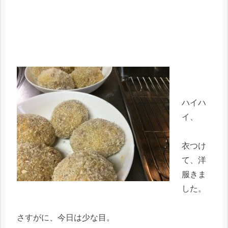
ハイハ
イ、
衣つけ
て、洋
服きま
した。
さすがに、今日は少な目。