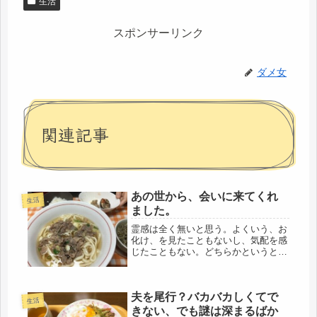
生活
スポンサーリンク
ダメ女
関連記事
あの世から、会いに来てくれ
生活
ました。
霊感は全く無いと思う。よくいう、お
化け、を見たこともないし、気配を感
じたこともない。どちらかというと、
鈍感なほうだろう。十代のころ、よく
金縛りになったが、きっと、成長過程
での骨や筋肉の拡張とか、昼間の運動
夫を尾行？バカバカしくてで
量の影響だったと思う。高校生の頃、
生活
教...
きない、でも謎は深まるばか