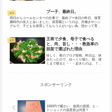
プー子、最終日。
生活
明日からコールセンターの仕事で、最終プー休日の昨日、保育
園時代の友人と会いました。保育園というのは、共働きやシン
グルで、子どもを保育してもらう人がいない為、預かって育て
てもらう施設ですが、娘は５年間、お世話になった。朝７時か
ら夕方７時までの...
王将で夕食、母子で食べる
生活
と、尚、旨し・・・救急車の
担架で運ばれた理由
珍しく、夜のブログ投稿、昨日は、休
みだったので、ゆっくり寝た。朝、遅
くまで寝ると・・・起きたのは、７時
過ぎ、年寄りなので、寝れない(・・;)
自然の摂理のようです（笑）それに、
自分ひとりのシフトになった。休みで
も、片方が出勤だと５時に起きてた...
スポンサーリンク
1000円で暖かい、急死の原因、ヒ－
トショックの温度差は何度？