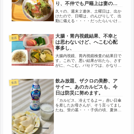
り、不仲でも戸籍上は妻の
座・・・三食焼きそば、三回
久々の、週末２連休、土曜日は、出か
食べる？
けたので、日曜は、のんびりして、出
勤に備える・・・・だったらいいけ
ど、そうもいかないのが、辛いところ
(・_・;)ペットショップまで行く。頼
んであった餌が入荷したのと、爪切を
大腸・胃内視鏡結果、不幸と
生活
お願いしに、ゲージに入れて同行。
は思わないけど、へこむ心配
こ...
事多し、
大腸内視鏡、胃内視鏡検査の結果日で
す。これで、悪い結果が出たら、さす
がに、へこむ。バセドウは、かなり悪
化しているのは、実感。体重の件もあ
るけど、トイレで、固形物に長らく、
お会いしていない。やっぱりね、超代
飲み放題、ザクロの美酢、ア
生活
謝になると、消化も超特急だ、早いの
サイー、あのカルピスも、今
で...
日は防災に努めます。
「カルピス、冷えてるよー」赤い日傘
を差したお母さんが、そう言ってまし
たね、蛍の墓・・・子供の頃、夏休み
の記憶が蘇ってきます。先日、スーパ
ーで見つけたので、買いました。あ
ら、ペットボトルなら、お手軽だわ(*
´ω｀)糖質、控えめ、当世、便利な
も...