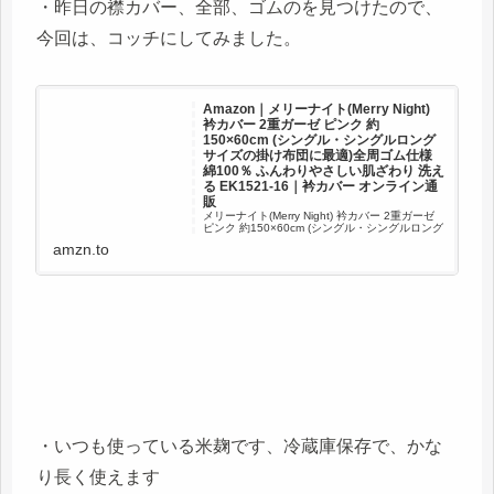
・昨日の襟カバー、全部、ゴムのを見つけたので、
今回は、コッチにしてみました。
Amazon｜メリーナイト(Merry Night)
衿カバー 2重ガーゼ ピンク 約
150×60cm (シングル・シングルロング
サイズの掛け布団に最適)全周ゴム仕様
綿100％ ふんわりやさしい肌ざわり 洗え
る EK1521-16｜衿カバー オンライン通
販
メリーナイト(Merry Night) 衿カバー 2重ガーゼ
ピンク 約150×60cm (シングル・シングルロング
サイズの掛け布団に最適)全周ゴム仕様 綿100％
amzn.to
ふんわりやさしい肌ざわり 洗える EK1521-16が
衿カバーストアでいつ...
・いつも使っている米麹です、冷蔵庫保存で、かな
り長く使えます