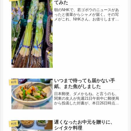
友...
てみた
朝のNHKで、若ゴボウのニュースがあ
ったと後輩からシャメが届く。その写
メがこれ、NHKさん、お借りします。
うちはNHKが見れないのです（;´д
｀）今まさに収穫時らしい。それな
ら、そろそろこちらにも流通してきて
いるのでは・・・で、銀行まわりの...
いつまで待っても届かない手
料理
紙、また焦がしました
日本郵便、ダメかもね。と言うのも、
関東の友人が先週21日午前中に郵便局
から投函した封書が、本日26日時点で
未着23日は祝日だったから郵便業務は
休み。そして今土曜日も休み。そして
今日は日曜なので休み。休みの前に投
遅くなったお中元を贈りに、
函する場合は、速達でないと飛脚...
料理
シイタケ料理