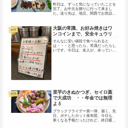
昨日は、ずっと気になっていたことを
完了。お中元を贈りに行って来まし
た。送り先は、地元、関西でお世話に
なった友人などや、会社関係の方なの
で、関西のお中元は、関東より遅く、
７月中旬からお盆にかけて。関東に住
大阪の常識、お好み焼きはワ
料理
んでいた頃は、６月に入ると、即デパ
ンコインまで、安全キュウリ
ート...
そんなに安い値段で食べられると
は・・・と思ったら、常識だったらし
いです。今日は、友人が、余っている
野菜の支柱を持ってきてくれたので、
ちょうど、昼時、名物、行列のできる
「お好み焼き」を食べに行くことに。
大阪に戻ってきて、鉄板の前に座るの
初めて...
里芋のきぬかつぎ、セイロ蒸
料理
で大成功 ・・年金では無理
よ💧
ブラックフライデー第一弾、届く。先
日、ポチしたホット座布団、今日も、
寒くなる予報だったけれど、終日暖か
くて、座布団の温かさが、実感できる