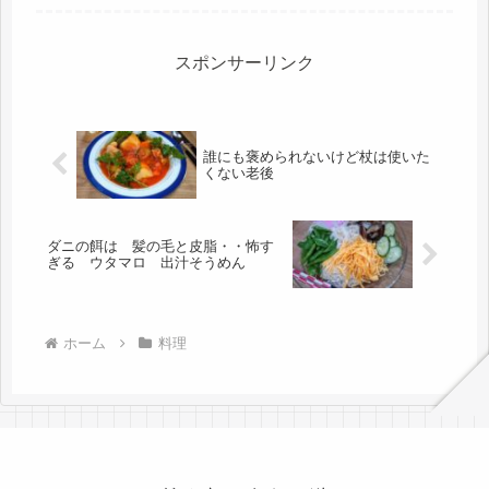
か、早速、ONしてみました、小さい
座布団サイズなので、ほどほどかな?
と思っていたら、一気に、お尻がぬく
ぬ...
スポンサーリンク
誰にも褒められないけど杖は使いた
くない老後
ダニの餌は 髪の毛と皮脂・・怖す
ぎる ウタマロ 出汁そうめん
ホーム
料理