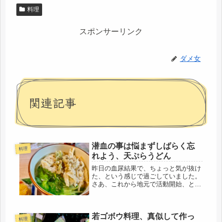
料理
スポンサーリンク
ダメ女
関連記事
潜血の事は悩まずしばらく忘
料理
れよう、天ぷらうどん
昨日の血尿結果で、ちょっと気が抜け
た、という感じで過ごしていました。
さあ、これから地元で活動開始、と楽
しみにしていたところだったのに～で
も、不治の病となったわけではないの
で、落ちこんではいないけど、なんだ
若ゴボウ料理、真似して作っ
かなぁ～と天井見て寝転んでいたら、
料理