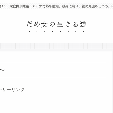
まい、 家庭内別居後、６６才で塾年離婚、独身に戻り、親の介護をしつつ、
だめ女の生きる道
～
ンサーリンク