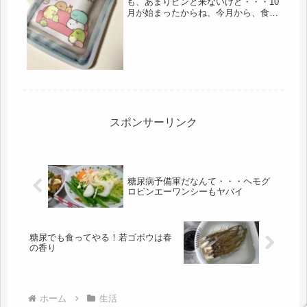
も、あまりピンと来ないけど・・・10
月が始まったからね、今月から、食費
を絞ろうと決心。( ｀ー´)ノ夜ごはん
を中心に節約しようと思う。食費、3
万、これが目標。帰りのスーパーで
は、惣菜類は買わない。決めまし
た。...
スポンサーリンク
糖尿病予備軍だなんて・・・ヘモグ
ロビンエーワンシーもヤバイ
糖尿でも食ってやる！若ゴボウは春
の香り
ホーム
生活