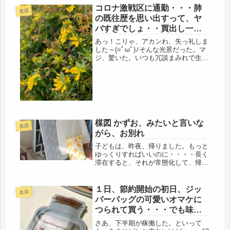
かな気持ちになって見てたけど、とり
コロナ激戦区に通勤・・・肺
生活
あえず場所は、日本、公衆の面前なの
の既往歴を思い出すって、ヤ
で...
バすぎでしょ・・買出し一回
目
あっ！こりゃ、アカンわ、失っ礼しま
した～(=ﾟωﾟ)ﾉそんな光景だった。マ
ジ、驚いた。いつも冗談まみれで生き
ている関西人でも、このコロナウィル
スには、真面目に取り組む。大阪市
長、吉村さん、頑張ってるよね、地元
に電話しても、皆そうだ。そう言い...
楳図 かずお、みたいと言いな
生活
がら、お別れ
子どもは、昨夜、帰りました。もっと
ゆっくりすればいいのに・・・・長く
滞在すると、それが常態化して、帰っ
た後、寂しさが大きいかもしれないか
ら、突然、来て、あっという間に帰っ
ても、前向きに生きている娘の姿を確
１日、節約開始の初日、ジッ
生活
認できたので、それで十分です。頑張
パーバッグの可愛いオマケに
っ...
つられて買う・・・でも味噌
汁は作る。
さあ、下半期が稼働した。といって