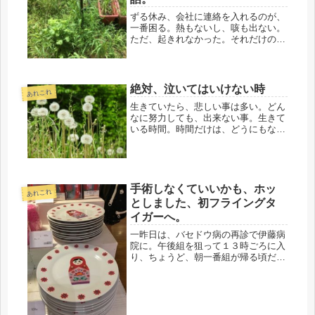
ずる休み、会社に連絡を入れるのが、
一番困る。熱もないし、咳も出ない。
ただ、起きれなかった。それだけの理
由で、どう言えばいいかと迷う。最
近、そういう朝が多く、ギリギリまで
迷い、やっぱり、出勤すべきと決め
て、ボトルにお茶だけ詰めて行って
絶対、泣いてはいけない時
あれこれ
る。多分...
生きていたら、悲しい事は多い。どん
なに努力しても、出来ない事。生きて
いる時間。時間だけは、どうにもなら
ない。地元の友人と久しぶりに話して
いたら、先月、姉妹が亡くなったと聞
き、驚いた。中学時代、彼女の家に遊
びに行った時、よく話をしてくださ
り、...
手術しなくていいかも、ホッ
あれこれ
としました、初フライングタ
イガーへ。
一昨日は、バセドウ病の再診で伊藤病
院に。午後組を狙って１３時ごろに入
り、ちょうど、朝一番組が帰る頃だけ
ど、それでもスゴイ患者数でした。採
血を一番にし、診察まで食事がてら、
散歩に。診察は16時頃になりました。
伊藤病院は、医師の人数も多く、今
日...