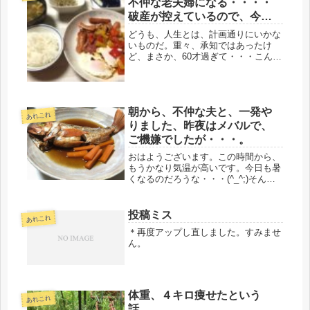
不仲な老夫婦になる・・・・
破産が控えているので、今、
必死(+_+)
どうも、人生とは、計画通りにいかな
いものだ。重々、承知ではあったけ
ど、まさか、60才過ぎて・・・こんな
展開になるとは、思いもしなかった。
バチが当たるような生き方、してない
と思うけど・・・。親の代から取引が
あるからと、アグラをかいていた上、
朝から、不仲な夫と、一発や
職...
あれこれ
りました、昨夜はメバルで、
ご機嫌でしたが・・・。
おはようございます。この時間から、
もうかなり気温が高いです。今日も暑
くなるのだろうな・・・(^_^;)そんな
朝から、一発、不仲な夫とやりまし
た。やめてよねぇ・・・昨日、会計士
さんと打ち合せした、源泉の件、我が
投稿ミス
あれこれ
家のような、極小企業は、半年ごと...
＊再度アップし直しました。すみませ
ん。
体重、４キロ痩せたという
あれこれ
話。