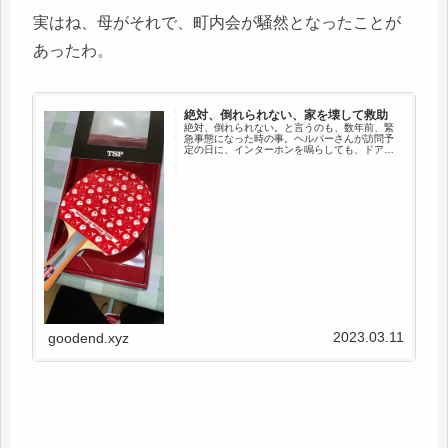
実はね、母がそれで、町内会が騒然となったことが
あったわ。
絶対、倒れられない、家を壊して救助
絶対、倒れられない。と言うのも、数年前、緊
急事態になった時の事。ヘルパーさんが訪問予
定の日に、インターホンを鳴らしても、ドアを
叩いても、声かけしても家の中は全く、応答な
し。それまでは必ず母が出てきたのに・・・・
人気がない様子。ヘルパーさんは...
2023.03.11
goodend.xyz