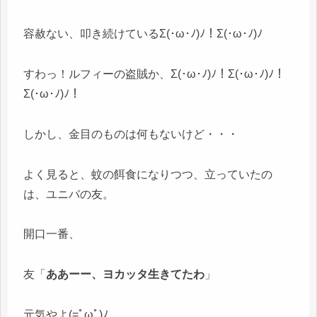
容赦ない、叩き続けているΣ(･ω･ﾉ)ﾉ！Σ(･ω･ﾉ)ﾉ
すわっ！ルフィーの盗賊か、Σ(･ω･ﾉ)ﾉ！Σ(･ω･ﾉ)ﾉ！
Σ(･ω･ﾉ)ﾉ！
しかし、金目のものは何もないけど・・・
よく見ると、蚊の餌食になりつつ、立っていたの
は、ユニバの友。
開口一番、
友「
ああーー、ヨカッタ生きてたわ
」
元気やよ(=ﾟωﾟ)ﾉ