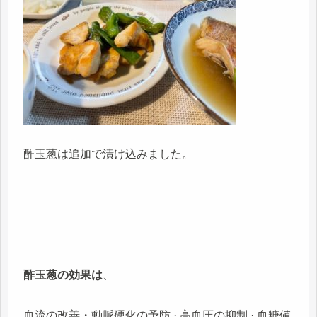
酢玉葱は追加で漬け込みました。
酢玉葱の効果は
、
血流の改善・動脈硬化の予防 · 高血圧の抑制 · 血糖値