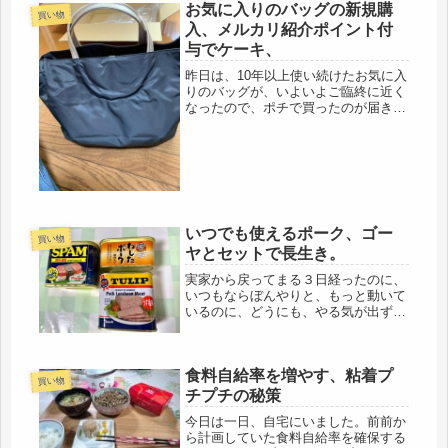
るともったいないので、５時から、窓
お気に入りのバッグの新規購
買い物
を開け放ち、庭仕事、鳥のお世話も済
入、メルカリ紹介ポイント付
ま...
与でケーキ、
昨日は、10年以上使い続けたお気に入
りのバッグが、いよいよご臨終に近く
なったので、ポチで買ったのが届きま
した。ブロンディーベイパリス、いつ
もは売り切れなのに、やっと黒が手に
入りました。もう通勤もなくなったけ
ど(´-ω-`)もう一度、使ってき...
いつでも使えるポーク、ゴー
買い物
ヤとセットで長生き。
実家から戻ってまる３日経ったのに、
いつもならぼんやりと、もっと動いて
いるのに、どうにも、やる気が出ず、
気が付くと、施設で暮らしている母の
事を考えてしまう。この２階の部屋だ
けでも、窮屈だけど、母は、もっとつ
食料自給率を増やす、粘着プ
まらないと思う。私の場合は、外出を
買い物
制...
チプチの秘策
今日は一日、自宅にいました。前前か
ら計画していた食料自給率を確保する