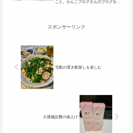
こと。かんこブログさんのブログを読
む都度、そのうち、野菜も高額になっ
て、買えなくなるかもしれないし、去
年、８カ月ほど、勤めたパート先で、
野菜や総菜、弁当の現実を知り、自分
で...
スポンサーリンク
宅配の置き配探しを楽しむ
介護施設費の値上げ