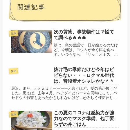
関連記事
次の賃貸、事故物件は？慌て
生活
て調べる🔥🔥🔥
朝は、鳥の世話で一日が始まるのだけ
ど、今朝は、ヨウムが全く餌を食べ
ず。いつもなら、「サッ！オミズ、カ
エテコヨウ！」「サッ！ゴハンアル
ノ？」と急がせるのに・・・ええ～、
何処か悪いの？去年の流血事件もあっ
抜け毛の季節だけど今年はビ
生活
たので、この寒い時期に、難儀だなと
ビらない・・・ロクマル世代
思って...
は、普段着オシャレかな＾＾
最近、また、えええええーーーーと言うほど、髪の毛が抜けだ
した。思えば、去年４月、ヘアダイとパーマを同時にして、バ
セドウの影響もあったかもしれないけど、恐ろしく様変わりし
た頭だったが、今回はそこまでには至っていないものの、抜け
毛がひどい。シャ...
この夏のコロナは感染力が強
生活
力なのでマスク準備、包丁要
らずの丼ごはん