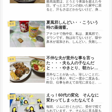
最高温度は、とうとう体温を超えた今
日。ずっとエアコンの効いた家中に居
ると、汗もさほどかかないけど、身体
には良くないので、朝のルーティーン
を終えると、いざ！気合を入れて、チ
ャリで駅前へ。今年の夏、今まさに流
夏風邪しんどい・・こういう
生活
行しているコロナの変異株の感染力が
時の薬備蓄。
強...
アチコチで熱中症、私は、夏風邪で、
ダウンです。熱は出てないけど、咳や
鼻水が追加され、しんどい。失敗した
なぁ・・・。薬はとんぷく薬しかもら
っていないので、役に立たない。いつ
もの医者は、明日は休診、火曜日まで
不仲な夫が意外な事を言っ
待機。車があれば、少し遠い病院でも
生活
行...
た・・・夫も人の子なんだ
と・・・やきとり、朝カレ
ー、カレー弁当
意外なことがあった。珍しいことだ。
こういう事が、年に一度か二度ある。
昨日、仕事を終えて自宅に戻ると、不
仲な夫から、「冷蔵庫に焼き鳥がある
けど食べる？」というお誘いがあっ
た。もちろん、無料ということだ、と
えっ！60代の変化 そんなに
生活
思う。「食べる？」ね・・・食べるに
変わってしまったなんて💧
決ま...
毎回、ジムに行くたびに、受付で慌て
られています。そ、そんなに見る影も