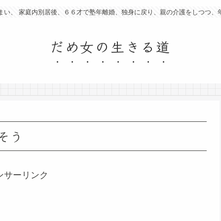
まい、 家庭内別居後、６６才で塾年離婚、独身に戻り、親の介護をしつつ、
だめ女の生きる道
そう
ンサーリンク