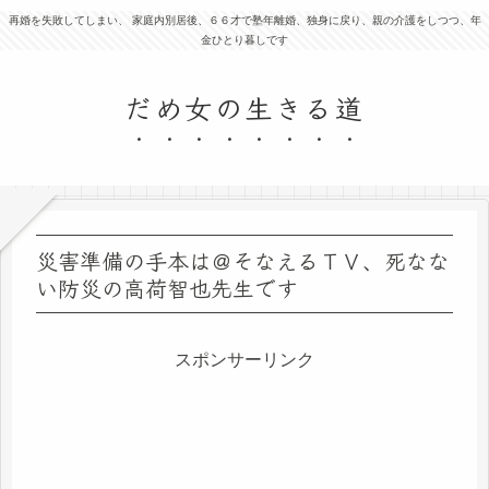
再婚を失敗してしまい、 家庭内別居後、６６才で塾年離婚、独身に戻り、親の介護をしつつ、年
金ひとり暮しです
だめ女の生きる道
災害準備の手本は＠そなえるＴＶ、死なな
い防災の高荷智也先生です
スポンサーリンク