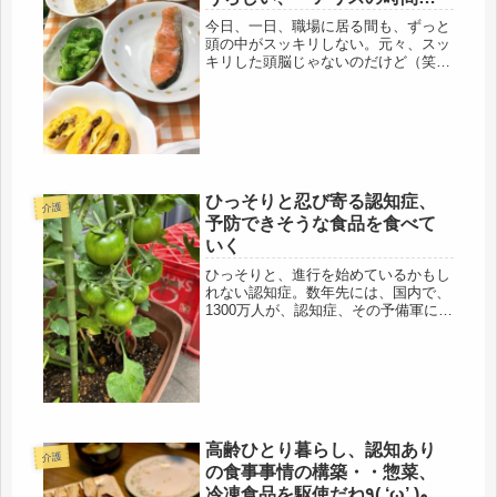
お勧め映画です。
今日、一日、職場に居る間も、ずっと
頭の中がスッキリしない。元々、スッ
キリした頭脳じゃないのだけど（笑）
何だろうと考えたら、そこにあったも
のは、母の認知症の危惧でした。今
迄、そういう心配もなかったのに、87
才になって、少し、確実に、変な所が
出...
ひっそりと忍び寄る認知症、
介護
予防できそうな食品を食べて
いく
ひっそりと、進行を始めているかもし
れない認知症。数年先には、国内で、
1300万人が、認知症、その予備軍にな
るらしいです。（団塊世代がボケます
から。）母は、アルツハイマーを発症
して、数年。大体は、40才から50才に
かけてその最初の種は発芽して...
高齢ひとり暮らし、認知あり
介護
の食事事情の構築・・惣菜、
冷凍食品を駆使だね٩( ‘ω’ )و