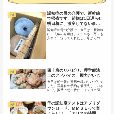
認知症の母の介護で、新幹線
介護
で帰省です、荷物は1日遅らせ
明日着に、激変してない事を
願う。
認知症の母の介護で、今日は、新幹線
に。去年の今頃は、メールも、写メも
入れて、送ってくれたし、母からの、
また、コレだわ・・・の宅急便も届い
ていた。今年、2月には、デパートに
も、買い物に行っていたのに・・・時
間って、年月って、待ってくれないん
だ...
四十肩のリハビリ、理学療法
介護
士のアドバイス 握力だいじ
今日は朝一番に整形外科のリハビリで
した。耳鼻科の予約を最優先している
ので、振替で朝一番に。インコ２羽の
世話をして、ゴミ出しを済ませ、ダッ
シュで電車へ。理学療法士さんは、と
ても親切で、四十肩の痛い左肩をマッ
母の認知度テストはアプリダ
介護
サージしていただく。すると、不思議
ウンロード、ＭＭＳＥって言
な...
うらしい、「アリスの時間」