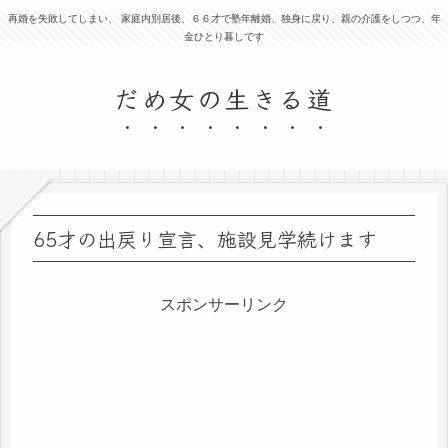
再婚を失敗してしまい、 家庭内別居後、６６才で塾年離婚、独身に戻り、親の介護をしつつ、年
金ひとり暮しです
だめ女の生きる道
65才の出戻り宣言、施設見学続けます
スポンサーリンク