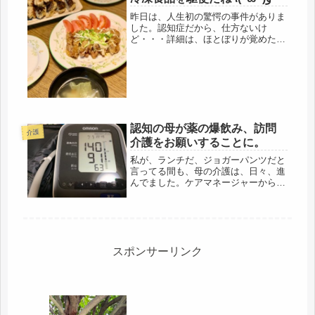
昨日は、人生初の驚愕の事件がありま
した。認知症だから、仕方ないけ
ど・・・詳細は、ほとぼりが覚めたこ
ろに・・・しかし、ビックリしたわ
(￣Д￣)ﾉ昨日も、買い物、庭仕事、家
事の一日でした。高齢、独居、認知の
生活。その食事事情。母は、毎朝、味
噌汁...
認知の母が薬の爆飲み、訪問
介護
介護をお願いすることに。
私が、ランチだ、ジョガーパンツだと
言ってる間も、母の介護は、日々、進
んでました。ケアマネージャーから連
絡がありました。気分転換などと言っ
て、呑気にしてられる立場ではなかっ
たです。ひと様にお世話をお願いして
いるのですから、それでは、筋が通ら
な...
スポンサーリンク