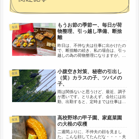
もうお節の季節ー、毎日が荷
生活
物整理、引っ越し準備、断捨
離
昨日は、不仲な夫は仕事に出かけたの
で、断捨離の続き、私の場合は、引っ
越しの為の荷物整理になりますが、ま
た開始しました。こんな荷物整理で
も、・・・まだ本番の引っ越しでもな
いのに・・・・昨日は、疲れて、倒れ
小腹空き対策、秘密の引出し
生活
込むように、寝落ちしていました。こ
（笑）カラスの子、ツバメの
れか...
子、
雨は関係ないと思うけど、最近、調子
が悪いです。とりあえず、会社には出
勤、出勤すると、定時までは仕事はで
きるのだけど、終わると、疲労感がム
チャクチャ重い。帰宅すると、昨日
も、ソバだけで、終わり。痩せそうな
高校野球の甲子園、家庭菜園
生活
ものだけど・・・ちっとも痩せない
の大根の収穫
（笑）...
二週間ぶりに、不仲夫の顔を見まし
た。こんな顔してたんだな・・・・夫