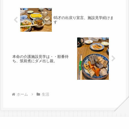
65才の出戻り宣言、施設見学続けま
す
本命の介護施設見学は・・順番待
ち、筑前煮にダメ出し親。
ホーム
生活