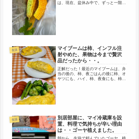
は、現在、盆休み中で、ずっと一階自
室でいるようです。7月にゴルフに出
かけたので、危険回避で、殆ど一階に
下りないので、当然、用事もないので
顔を合わすこともナシでしたが、娘が
帰宅...
マイブームは柿、インフル注
生活
射やめた、果物は今まで贅沢
品だったから・・。
正解だった！最近のマイブームは、弁
当の後の、柿、夜ごはんの後に柿、オ
ヤツにも、ハイ、柿、夜食にも、柿で
一日終了（笑）お腹、冷えますよ、っ
て言われそうだ。けど、大丈夫です。
(=ﾟωﾟ)ﾉ今夜、ＴＶを見てたら、柿
が、インフルエンザの細菌を撃退す...
別居部屋に、マイ冷蔵庫を設
生活
置、料理で気持ちが辛い理由
は・・ゴーヤ植えました。
朝から、生協で頼んでいたゴーヤ、植