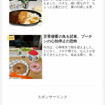
えました。小さな、細い苗なので、ち
ょっと心配だけど、夏の日差しを受け
て、きっと、大きく育ってくれると思
います。３苗、購入。赤ちゃんです
ね、可愛いです。既に、キュウリは植
えていますが・・・・不仲な夫が、ジ
ャガ...
災害備蓄の魚を試食、プーチ
生活
ンの心拍停止の恐怖
今日は、心神喪失で朝を迎えました。
とにかく、コロナ禍でも、なんとか生
きてきたんだから、命ある限り、前向
きにと己を叱咤し、とりあえず、出来
る事を、黙々とこなしました。昨夜、
お気に入りブログからプーチンの心臓
が止まった時点で、「死の手」と呼ば
れ...
スポンサーリンク