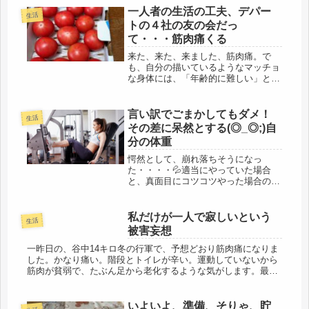
夕食後は、何も食べないので、と言う
一人者の生活の工夫、デパー
生活
か、夕食後、入浴し、そのついでに
トの４社の友の会だっ
歯...
て・・・筋肉痛くる
来た、来た、来ました、筋肉痛。で
も、自分の描いているようなマッチョ
な身体には、「年齢的に難しい」と言
われました。無理して、何処かを傷め
たら、後悔するので、無理はしないけ
ど、逃げずに頑張る。久しぶりのジム
言い訳でごまかしてもダメ！
生活
だったので、昨夜、ベッドに入るころ
その差に呆然とする(◎_◎;)自
には...
分の体重
愕然として、崩れ落ちそうになっ
た・・・・💦適当にやっていた場合
と、真面目にコツコツやった場合のこ
の差、こんなにも如実に現れるとは！
今日も、身体が忘れないように、午前
中、家事を済ませて、ジムへ。去年、
私だけが一人で寂しいという
生活
カーブスを退会して、市の施設の体育
被害妄想
館のジム...
一昨日の、谷中14キロ冬の行軍で、予想どおり筋肉痛になりま
した。かなり痛い。階段とトイレが辛い。運動していないから
筋肉が貧弱で、たぶん足から老化するような気がします。最
近、驚いたのはひざ小僧の肉が垂るんできた事。いやもう、全
てが、たるんでる...
いよいよ、準備、そりゃ、貯