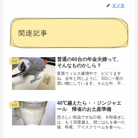
ダメ女
関連記事
普通の60台の年金夫婦って、
生活
そんなものかしら？
変異ウィルス爆増中で、ビビリます
ね、去年と同じように、3日に一度の
買い物にしています。そんな中、不仲
夫はゴルフ会食から帰って以降、雨だ
ったり、ズル休みだったりで、現在4
連休中。ずっと同じ屋根の下で(゜-゜)
40℃越えたら・・ジンジャエ
最悪パターンです。外出もリスクが
生活
あ...
ール 帰省のお土産準備
恐ろしい気温ですね💦朝、８時過ぎに
は、もう30度越え。朝ごはんを食べた
後、昨夜、アイスクリームを食べられ
なかったので・・しっかり覚えている
（笑）ご飯の後に食べました。私は、