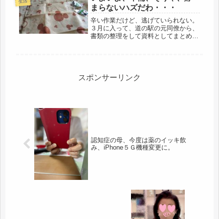
生活
まらないハズだわ・・・
辛い作業だけど、逃げていられない。
３月に入って、道の駅の元同僚から、
書類の整理をして資料としてまとめて
おくように、と指示をもらっていたの
で・・・・長年の母の立替のレシート
や領収書等、相続の際に必要になるか
も・・・と、一応、保管していたのだ
け...
スポンサーリンク
認知症の母、今度は薬のイッキ飲
み、iPhone５Ｇ機種変更に。