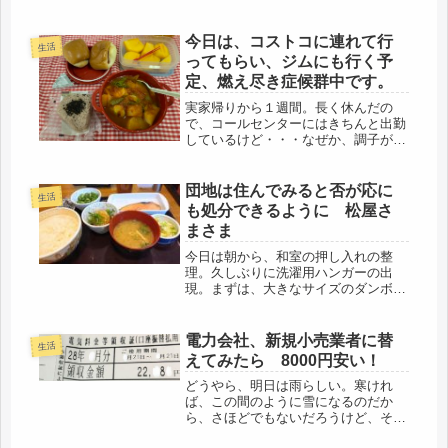
と自宅待機です。私は、今日、明日は
仕事なので、とりあえず、顔を合わさ
ずに済むけど・・・もう既に、内戦勃
今日は、コストコに連れて行
生活
発です。請求書関係の書類を前日、作
ってもらい、ジムにも行く予
成...
定、燃え尽き症候群中です。
実家帰りから１週間。長く休んだの
で、コールセンターにはきちんと出勤
しているけど・・・なぜか、調子が出
ない。調子はでなくても、昨日も、怒
涛のクレーム案件を処理した。残業も
し、頑張った１週間だったけど、上の
団地は住んでみると否が応に
生活
空。これって、燃え尽き症候群だろう
も処分できるように 松屋さ
(*...
まさま
今日は朝から、和室の押し入れの整
理。久しぶりに洗濯用ハンガーの出
現。まずは、大きなサイズのダンボー
ルから中身を減らして、小ダンボール
に。その繰り返しをしながら、和室は
かなり有効底面積が増えました。問題
電力会社、新規小売業者に替
生活
は、天袋には思い荷物を持ちあげられ
えてみたら 8000円安い！
ないと...
どうやら、明日は雨らしい。寒けれ
ば、この間のように雪になるのだか
ら、さほどでもないだろうけど、それ
でも、冬の雨は風情がない。ただ、冷