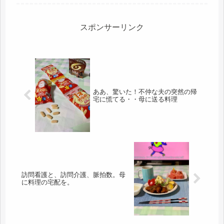
えるだけだ。毎年、思う事。電気代っ
て、なんでこうも高いのだろう。夏は
冷房で、かなりの電気代になる。今年
の夏は...
スポンサーリンク
ああ、驚いた！不仲な夫の突然の帰
宅に慌てる・・母に送る料理
訪問看護と、訪問介護、脈拍数。母
に料理の宅配を。