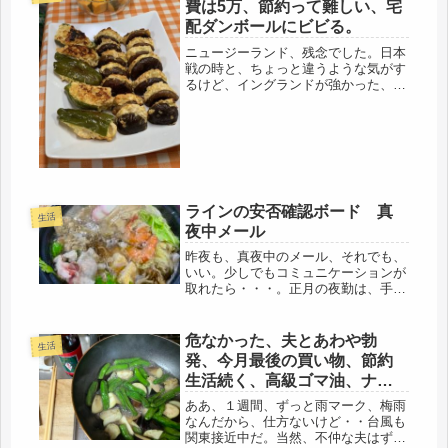
費は5万、節約って難しい、宅
配ダンボールにビビる。
ニュージーランド、残念でした。日本
戦の時と、ちょっと違うような気がす
るけど、イングランドが強かった、と
いう事なんでしょうね。しかし、両チ
ーム血だらけ、すごいスポーツです(*
´ω｀)実家帰り、少しづつ、準備して
います。今日は、ダンボール箱を、...
ラインの安否確認ボード 真
生活
夜中メール
昨夜も、真夜中のメール、それでも、
いい。少しでもコミュニケーションが
取れたら・・・。正月の夜勤は、手当
が大きいので、本格モードで頑張って
いるのだと思う。でも、二日連続っ
て、疲れる筈。昼前には帰宅し、即、
危なかった、夫とあわや勃
生活
寝て、起きたらシャワー浴びて夕方に
発、今月最後の買い物、節約
は出...
生活続く、高級ゴマ油、ナス
旨し。
ああ、１週間、ずっと雨マーク、梅雨
なんだから、仕方ないけど・・台風も
関東接近中だ。当然、不仲な夫はずっ