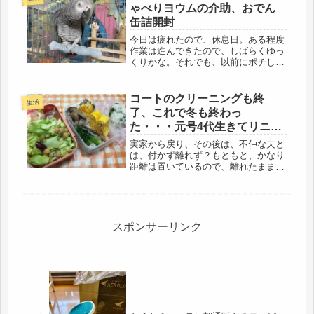
と、元気...
ゃべりヨウムの介助、おでん
缶詰開封
今日は疲れたので、休息日。ある程度
作業は進んできたので、しばらくゆっ
くりかな。それでも、以前にポチした
荷物も届くので、私は、突発性難聴
で、特に左の聴力が、著しく低下。右
も、特によいわけではないので、娘
コートのクリーニングも終
生活
に、「声が大きい！」とよく注意され
了、これで冬も終わっ
ます。...
た・・・元号4代生きてリニア
に乗る夢、明日からの作り置
実家から戻り、その後は、不仲な夫と
き料理できた。
は、付かず離れず？もともと、かなり
距離は置いているので、離れたままだ
けど、お互いのペースで動いている。
昨日は、クリーニングの引き取りに行
った。スーパーの中で出すと、白洋舎
になるので、単価が高い。ちょっと
ね・...
スポンサーリンク