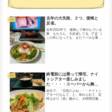
去年の大失敗、２つ、後悔と
生活
反省。
去年2021年で、後悔して悔やんでいる
事、もちろん、大反省してる。(*´Д｀)
この年になっても、まだ？バカな事を
してしまいました。一つ目は、歯のホ
ワイトニング。コツコツ毎月貯めて臨
んだのに、殆ど変わらず、新庄ボスの
ような最高レベルを想像して...
終電前には乗って帰宅、ナイ
生活
トシアター楽しみまし
た・・・・スーパーから舞茸
が消えた日（笑）
会社で、「元気だよね・・・ナイトシ
アターだなんて」と、呆れられて、定
時上がり（笑）確かに、８時間労働の
あとだもの、これも、お菓子と一緒
で、別腹かな（笑）ナイトシアターっ
て、その上安い。どっちにしても、60