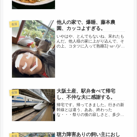
才以上のシニア割引なのですが、割り
と...
他人の家で、爆睡、藤本農
生活
園、カッコよすぎる。
いやはや、とんでもないね、呆れたも
んだ。他人様の家に上がり込んで、そ
の上、コタツに入って熟睡Σ(･ω･ﾉ)ﾉ！
厚かましいにもほどがある。女も70才
近くなると、恥じらいとは無縁に、心
臓に毛がはえているのかも・・・呆れ
ます。稲刈りなんて、チョロ...
大阪土産、駅弁食べて帰宅
生活
し、不仲な夫に感謝する。
帰宅です。帰ってきました。行きの新
幹線とは違う、ああ、終わった
な・・・祭りの後の寂しさと、多少の
達成感、でも、また今度、次もあるじ
ゃないか、言っても、2時間半で着く
のだから（笑）駅弁は、柿の葉すし、
聴力障害ありの飼い主におし
をチョイス。おお、いいねぇ、ちょっ
生活