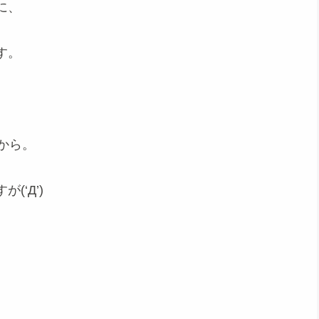
に、
す。
から。
‘Д’)