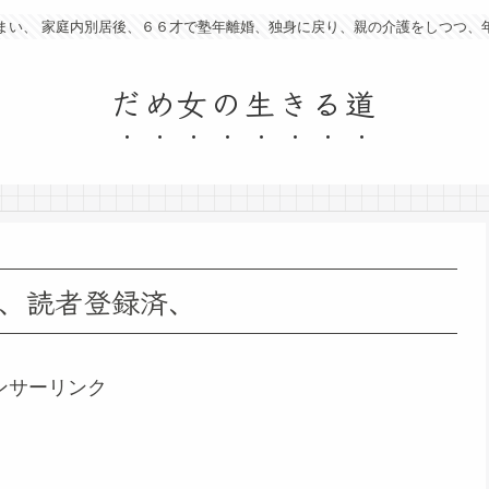
まい、 家庭内別居後、６６才で塾年離婚、独身に戻り、親の介護をしつつ、
だめ女の生きる道
ー、読者登録済、
ンサーリンク