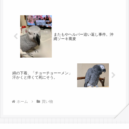
またもやヘルパー追い返し事件。沖
縄ソーキ蕎麦
綿の下着、「チョーチョーーメン」
汗かくと痒くて死にそう。
ホーム
買い物