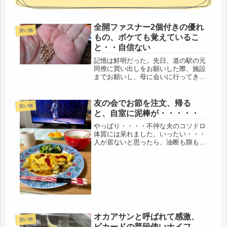
全開ファスナー2個付きの優れ
買い物
もの、ボケても覚えているこ
と・・自信ない
記憶は鮮明だった。先日、道の駅の元
同僚に買い出しをお願いした際、施設
までお願いし、母に会いに行ってき
た。要予約だけど、抜き打ちで。虐待
とは無縁そうな平和な施設だけど、い
やいや、分からないぞ、というつもり
友の会でお節を注文、帰る
買い物
で。母は、元気でした。前回と同じ
と、自室に泥棒が・・・・・
く、車...
やっぱり・・・・不仲な夫のコソドロ
体質には呆れました。いったい・・・
人が居ないと思ったら、油断も隙もあ
りゃしない。早い時間に外出から帰る
と、トラックが・・・夫の姿は確認で
きず・・・静かにドアを開けて入る
と、慌てて、二階から、降りてきた様
子。...
オカアサンと呼ばれて感激、
買い物
ピカードの普段使いナイフ