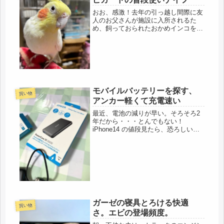
おお、感激！去年の引っ越し間際に友
人のお父さんが施設に入所されるた
め、飼っておられたおかめインコをレ
スキューすることになり、ヨウムと共
に新幹線移動して来て、数か月。今
日、そのおかめインコに、「オカーサ
ン」と呼ばれました(=ﾟωﾟ)ﾉおかめ
イ...
モバイルバッテリーを探す、
買い物
アンカー軽くて充電速い
最近、電池の減りが早い。そろそろ2
年だから・・・とんでもない！
iPhone14 の値段見たら、恐ろしい。
年金生活者には厳しい。ゲームに使う
わけでもないし、映画も見ない。ユー
チューブは最近、母校の動画がアップ
されているのを知って、懐かしく見
る...
ガーゼの寝具とろける快適
買い物
さ。エビの登場頻度。