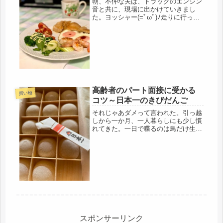
朝、不仲な夫は、トラックのエンジン
音と共に、現場に出かけていきまし
た。ヨッシャー(=ﾟωﾟ)ﾉ走りに行って
こよう。走るのは、3割ぐらいで、後
は、歩きだけど（笑）ぐずぐずしてい
ると、暑くなる。鳥の世話をし、ゴミ
出しも済ませ、出発。朝、どういう...
高齢者のパート面接に受かる
買い物
コツ～日本一のきびだんご
それじゃあダメって言われた。引っ越
しから一か月、一人暮らしにも少し慣
れてきた。一日で喋るのは鳥だけ生活
なので、仕事に出ようと決めて、まず
最初に目に入った近くのスーパーの一
日４時間だけの夢のパート勤務に応募
ポチ。すると、あれよあれよで、面接
の...
スポンサーリンク