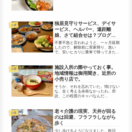
うね、肉類は無いの？出来るだけ、否
定するような言葉は止めてます。で
も、本...
独居見守りサービス、デイサ
介護
ービス、ヘルパー、遠距離
娘、さて組合せは？ブログに
応援、サンキュです。
不要不急と言われようと、一ヶ月延期
したので、解除前に実家帰り、急い
で、安いヒカリに乗車で帰ってきた
ら、おお、そうだったわ、関西は、左
側が追い越し、つい、考え事で忘れて
いた。その上、トータルディスタンス
施設入所の際やっておく事。
介護
もあったっけ・・・とにかく、母の様
地域情報は御用聞き、近所の
子が変...
小売り店で。
そうか、それを忘れていた。情けない
な、全く考える余裕なかったわ。所
詮、この程度のキャパなんだ
な・・・・と思いました。昨夜は、ホ
ームレスの厳しさを、垣間見るような
寝方をしたので、これが、極寒の屋外
老々介護の現実、天井が回る
介護
なら、間違いなく、冷凍人間だったな
のは回避、フラフラしながら
と、目が覚め...
歩く
少し歩けるようになりました。昨日