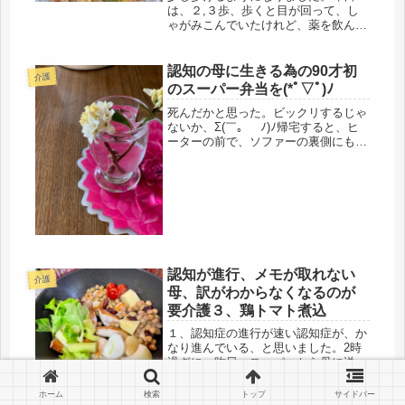
は、２,３歩、歩くと目が回って、し
ゃがみこんでいたけれど、薬を飲んだ
ので、少し良くなり、酔っ払いみたい
な歩き方で、酩酊オバサンですが、家
の中は歩いて、最低のルーティーンは
認知の母に生きる為の90才初
介護
こなせました。母の為に設置した手す
のスーパー弁当を(*ﾟ▽ﾟ)ﾉ
りに...
死んだかと思った。ビックリするじゃ
ないか、Σ(￣。￣ﾉ)ﾉ帰宅すると、ヒ
ーターの前で、ソファーの裏側にもた
れ、足を投げ出し、糸の切れた操り人
形みたいに、うつむいて寝ていた母、
おもわず、とうとう来たか、、と思っ
たら、、、、寝てました。歩くのも...
認知が進行、メモが取れない
介護
母、訳がわからなくなるのが
要介護３、鶏トマト煮込
１、認知症の進行が速い認知症が、か
なり進んでいる、と思いました。2時
過ぎに、昨日、スーパーから母に送っ
た冷凍便、届いたかどうか確認の電話
を入れると、「届いてない
ホーム
検索
トップ
サイドバー