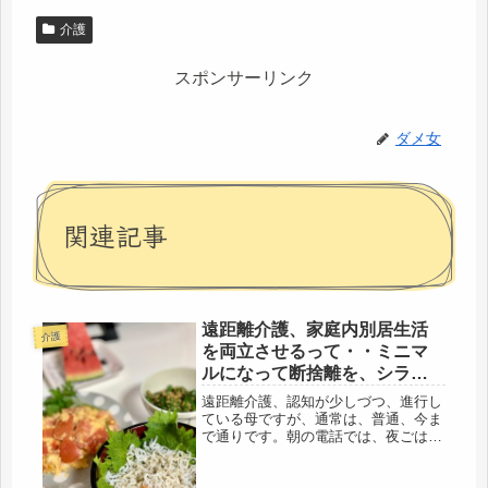
介護
スポンサーリンク
ダメ女
関連記事
遠距離介護、家庭内別居生活
介護
を両立させるって・・ミニマ
ルになって断捨離を、シラス
丼・マヨ炒め
遠距離介護、認知が少しづつ、進行し
ている母ですが、通常は、普通、今ま
で通りです。朝の電話では、夜ごは
ん、何を食べたの？「カボチャ、たい
て、キュウリもみ」ふーん、美味しそ