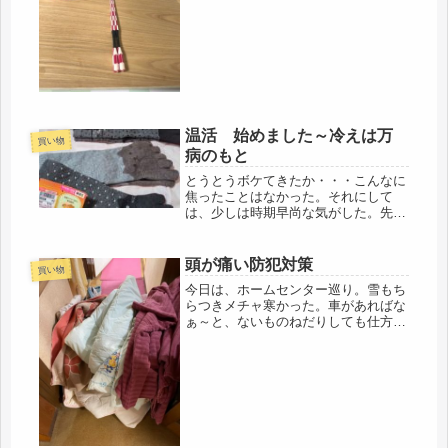
の場なので、食事も二階。その時に、
このトレーが大活躍です。こんなにナ
ナメにしても、平気です。手品じゃな
いですから('ω')ノ箸も転がらない...
温活 始めました～冷えは万
買い物
病のもと
とうとうボケてきたか・・・こんなに
焦ったことはなかった。それにして
は、少しは時期早尚な気がした。先週
後半から運動や筋トレで動き回った
上、昨日は、カーペット交換で、拭き
掃除やら、体力消耗。その上、調子に
頭が痛い防犯対策
買い物
乗って、涼しくなったのだから、駅ま
今日は、ホームセンター巡り。雪もち
では歩...
らつきメチャ寒かった。車があればな
ぁ～と、ないものねだりしても仕方な
い。雨戸の見積もり前の調査。二社ま
わるものの、家中の雨戸となると、二
階は、足場も組むので膨大な金額にな
る。だけど、まだ当分は住むしね(´-...