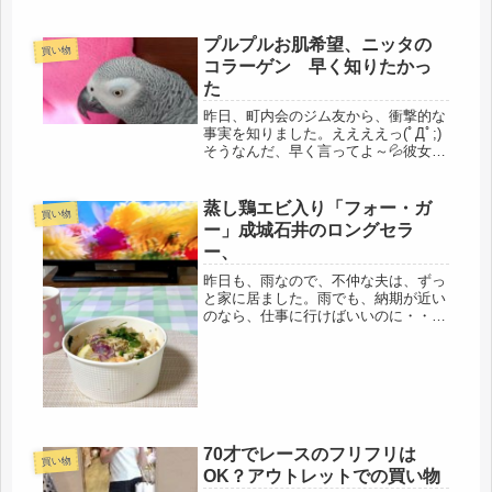
プルプルお肌希望、ニッタの
買い物
コラーゲン 早く知りたかっ
た
昨日、町内会のジム友から、衝撃的な
事実を知りました。ええええっ(ﾟДﾟ;)
そうなんだ、早く言ってよ～💦彼女は
私に、顔が引き上がるハリアスや、雑
誌、LDKエージレスや、保湿美容液セ
ラムなど、色々と惜しみなく、親切に
蒸し鶏エビ入り「フォー・ガ
買い物
教えてくれた美容の先生です。...
ー」成城石井のロングセラ
ー、
昨日も、雨なので、不仲な夫は、ずっ
と家に居ました。雨でも、納期が近い
のなら、仕事に行けばいいのに・・・
と思いますが、さぼって困るのは、自
分なので、50年以上続けている仕事だ
から考えていると思います。ただ換気
の為に、窓を開けたり、換気扇をＯ
Ｎ...
70才でレースのフリフリは
買い物
OK？アウトレットでの買い物