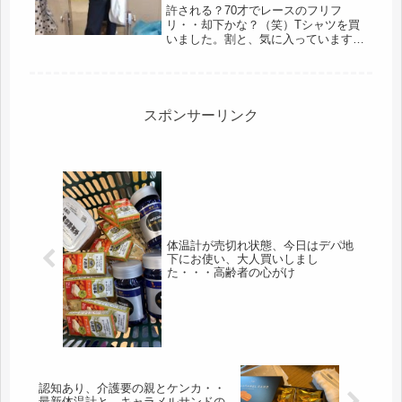
許される？70才でレースのフリフ
リ・・却下かな？（笑）Tシャツを買
いました。割と、気に入っています。
昨日、厚着で成田に出かけたものの、
暑すぎて、困ったなと思っていたら、
友人は、車で来ていたので、神社を後
にしてから、酒々井のアウトレットに
連れ...
スポンサーリンク
体温計が売切れ状態、今日はデパ地
下にお使い、大人買いしまし
た・・・高齢者の心がけ
認知あり、介護要の親とケンカ・・
最新体温計と、キャラメルサンドの