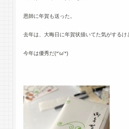
恩師に年賀も送った。
去年は、大晦日に年賀状描いてた気がするけ
今年は優秀だ(*’ω’*)