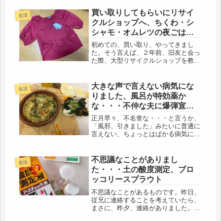
買い取りしてもらいにリサイ
生活
クルショップへ、ちくわ・シ
シャモ・オムレツの夜ごは
ん。
初めての、買い取り、やってきまし
た。そう言えば、２年前、旧友と会っ
た際、大型リサイクルショップを教え
てもらい、値段とその品数に大興奮し
たのですが、ご無沙汰でした。今度
は、反対に買い取りを経験してきまし
大きな声で言えない病気にな
生活
た。去年の三井のバーゲンで、あの、
りました、風呂が特効薬か
帽子屋...
な・・・不仲な夫に爆弾宣言
時期が来た
正月早々、不名誉な・・・と言うか、
「風邪、引きました」みたいに普通に
言えない、ちょっとはばかる病気にな
ってしまいました。痔、です(゜_゜)ま
だ、深刻な状態ではないけど・・・。
１月３日の出勤日、以降、何となく、
不思議なことがありまし
生活
お尻が痛い。出血も出来物も、特に...
た・・・土の酸度測定、ブロ
ッコリースプラウト
不思議なことがあるものです。昨日、
従兄に連絡することを考えていたら、
まさに、昨夕、連絡がありました。オ
バも母と同じような認知症になり、2