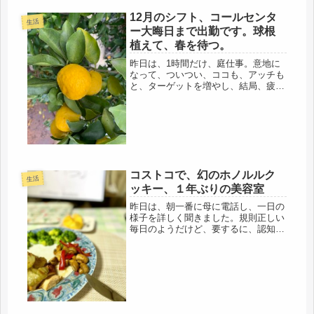
ほど寒くないので風邪もひいてな
12月のシフト、コールセンタ
い。...
生活
ー大晦日まで出勤です。球根
植えて、春を待つ。
昨日は、1時間だけ、庭仕事。意地に
なって、ついつい、ココも、アッチも
と、ターゲットを増やし、結局、疲れ
て後悔するので、時間を切ってやるの
が一番いいみたいです。バーゲンの荷
物を根性で持ち帰り、肩こり、メチャ
ひどいです。ああいうの、宅配で送る
人...
コストコで、幻のホノルルク
生活
ッキー、１年ぶりの美容室
昨日は、朝一番に母に電話し、一日の
様子を詳しく聞きました。規則正しい
毎日のようだけど、要するに、認知症
による行動の中断があるのだと思いま
す。微熱が続くので、訪問看護師さん
や、ケアマネージャが水分補給を促し
てくださってるので、水を飲むと、熱
が...