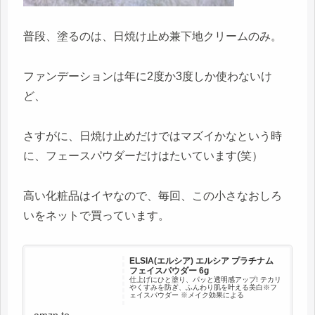
普段、塗るのは、日焼け止め兼下地クリームのみ。
ファンデーションは年に2度か3度しか使わないけ
ど、
さすがに、日焼け止めだけではマズイかなという時
に、フェースパウダーだけはたいています(笑）
高い化粧品はイヤなので、毎回、この小さなおしろ
いをネットで買っています。
ELSIA(エルシア) エルシア プラチナム
フェイスパウダー 6g
仕上げにひと塗り、パッと透明感アップ! テカリ
やくすみを防ぎ、ふんわり肌を叶える美白※フ
ェイスパウダー ※メイク効果による
amzn.to