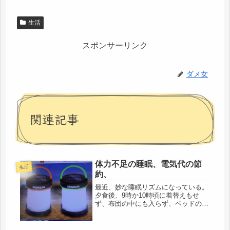
生活
スポンサーリンク
ダメ女
関連記事
体力不足の睡眠、電気代の節
生活
約、
最近、妙な睡眠リズムになっている。
夕食後、9時か10時頃に着替えもせ
ず、布団の中にも入らず、ベッドの上
でウタタネ。そのまま朝方まで爆睡し
ている。6時間～7時間近く寝ているの
でさすがに起床するけど（笑）まださ