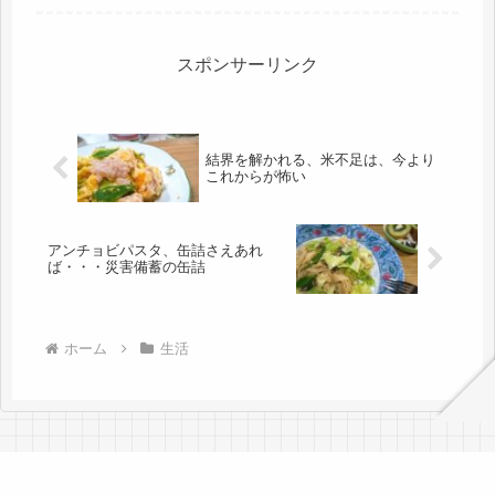
年前に施設に入所。叔父は、99迄認知
にならず、一生を終えました。母の介
護で実家に帰省していた数年前、都
内...
スポンサーリンク
結界を解かれる、米不足は、今より
これからが怖い
アンチョビパスタ、缶詰さえあれ
ば・・・災害備蓄の缶詰
ホーム
生活