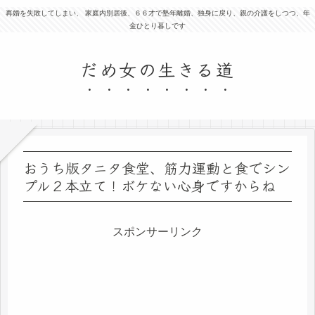
再婚を失敗してしまい、 家庭内別居後、６６才で塾年離婚、独身に戻り、親の介護をしつつ、年
金ひとり暮しです
だめ女の生きる道
おうち版タニタ食堂、筋力運動と食でシン
プル２本立て！ボケない心身ですからね
スポンサーリンク