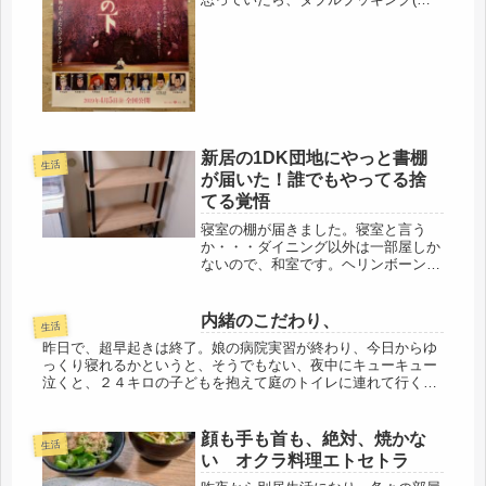
o゜)そして、昨日は、一日に2本も映
画となりました（笑）夜の、レイトシ
アターは、前回の友人と。休日前の夜
の映画、これは、かなり時間のコスパ
が...
新居の1DK団地にやっと書棚
生活
が届いた！誰でもやってる捨
てる覚悟
寝室の棚が届きました。寝室と言う
か・・・ダイニング以外は一部屋しか
ないので、和室です。ヘリンボーン柄
のウールのカーペット（６畳）を敷
き、半分だけその上から、ペルシヤ絨
毯を敷いています。引っ越し時、手伝
内緒のこだわり、
生活
いに来てくれた友人に、客間で殆ど使
昨日で、超早起きは終了。娘の病院実習が終わり、今日からゆ
ってお...
っくり寝れるかというと、そうでもない、夜中にキューキュー
泣くと、２４キロの子どもを抱えて庭のトイレに連れて行くの
で、何時、一日の始まりか、ようわからんです。最後に赤ちゃ
んに戻った子の介...
顔も手も首も、絶対、焼かな
生活
い オクラ料理エトセトラ