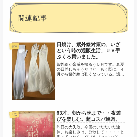
関連記事
日焼け、紫外線対策の、いざ
生活
という時の通販生活、ＵＶ手
ぶくろ買いました。
紫外線が脅威を振るう５月です。真夏
の日差しもそうだけど、もう既に、４
月から紫外線は強くなっている。遺伝
だと思ってるのだけど、代々、ソバカ
スがある。祖母もそうだし、父もそう
だった。顔中どころか、耳に、腕に、
全てにある。要するに、紫外線に弱い
家...
63才、朝から晩まで・・夜遊
生活
びを楽しむ。超コスパ焼肉。
昨日の大失敗、今回のいただいた連
休、お楽しみは、分散して・・・・と
思っていたら、ダブルブッキング(゜