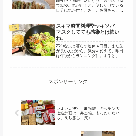
昨夜から別居生活になり、各々の部屋
で就寝。気が付くと、話しかけている
自分に気が付く。さー、お母さん、ネ
ンネするわ。ずーといつも一緒だった
のが居ないと、なんだか調子狂う。室
温など気になるので、何度も鳥部屋に
スキマ時間料理堅ヤキソバ。
生活
確認。いつでも会えるのだけど・・・
マスクしてても感染とは怖い
ヨ...
ね。
不仲な夫と暮らす連休４日目。まだ先
が長いんだから、気分を変えて、昨日
は午後からランニングに。すると、ゴ
ロゴロ雷の音に、一天にわかに掻き曇
りで(゜-゜)コロナから避難したもの
の、雷に打たれて死んだなんて、情け
ない、マジで慌てて、帰ってきまし
た...
スポンサーリンク
いよいよ決別、断捨離、キッチン大
改造計画は、弁当箱。もったいない
も、良し悪し（笑）