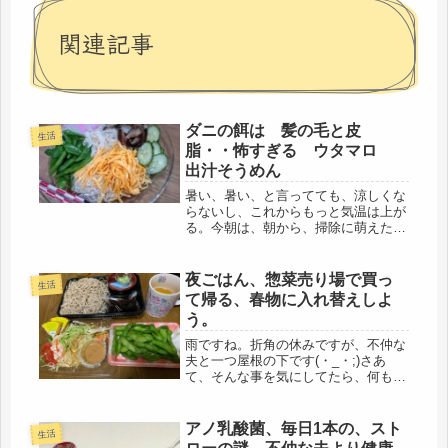
関連記事
ダニの餌は 髪の毛と皮
生活
脂・・怖すぎる ウタマロ
出汁そうめん
暑い、暑い、と言ってても、涼しくな
らないし、これからもっと気温は上が
る。今朝は、朝から、掃除に萌えた。
昔は、マジッククリーンを使っていた
けど、最近は、もっぱら、コレ。安い
のに、よく汚れが取れる。まずは、玄
夜ごはん、惣菜売り場で買っ
生活
関から。雑巾を揉みだすのが嫌いなの
て帰る、春物に入れ替えしよ
で...
う。
雨ですね。折角の休みですが、不仲な
夫と一つ屋根の下です(・_・;)さあ
て、そんな事を気にしてたら、何も事
は始まらない。わが道を行こう。とは
いうものの、昨日は、仕事が忙しかっ
たので、帰宅して、まず、風呂に入る
アノ乳酸菌、毎日1本の、スト
生活
ことに。風呂は3日目のドヨーンと