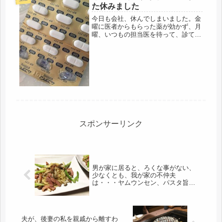
た休みました
今日も会社、休んでしまいました。金
曜に医者からもらった薬が効かず、月
曜、いつもの担当医を待って、診ても
らいました。今年の風邪は、ひどい咳
になる方もおられますね、その言葉通
り、月曜からゲボゲボの咳でした。熱
は37度から、今日は平熱に戻ったけ
ど...
スポンサーリンク
男が家に居ると、ろくな事がない、
少なくとも、我が家の不仲夫
は・・・ヤムウンセン、パスタ旨し
ｗｗ
夫が、後妻の私を親戚から離すわ