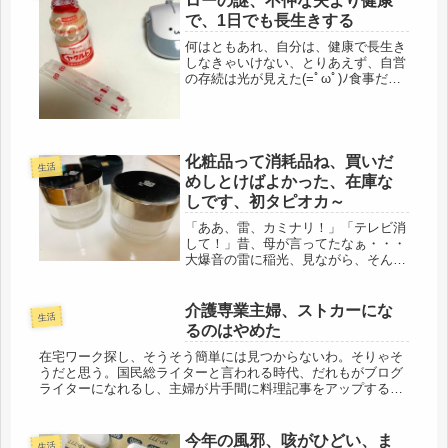
ローの謎、不仲な夫より健康
し...
で、1日でも長生きする
何はともあれ、自分は、健康で長生き
しなきゃいけない、とりあえず、自営
の存続は光が見えた(=ﾟωﾟ)ﾉ食事だ
な、と思いました。一人メシ、孤食
は、こういうコロナ禍でも、おひとり
さまって、どうされているのだろう。
何を食べておられるのだろう・・。
ブ...
化粧品って消耗品ね、買いだ
生活
めしとけばよかった、在庫な
しです、初タピオカ～
「ああ、雷、カミナリ！」「テレビ消
して！」昔、母が言ってたなぁ・・・
大爆音の雷に稲光、見ながら、そんな
事を思い出していました。今も、テレ
ビ、消してるのだと思います。88才の
夏、数日おきに、買い物は、タクシー
介護専業主婦、ストカーにな
生活
を使い、もう少しで、乗り越えそう
るのはやめた
で...
在宅ワーク探し、そうそう簡単には見つからないわ。そりゃそ
うだと思う。国民総ライターと言われる時代、だれもがブログ
ライターになれるし、主婦が片手間に料理記事をアップするだ
けでもお金になるのだから。ライターの仕事もあるにはある
が、単価が安いな。...
今年の風邪、咳がひどい、ま
生活