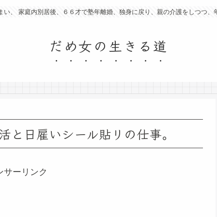
まい、 家庭内別居後、６６才で塾年離婚、独身に戻り、親の介護をしつつ、
だめ女の生きる道
活と日雇いシール貼リの仕事。
ンサーリンク