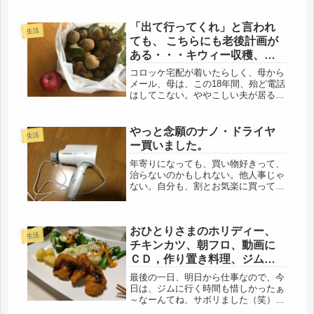
済む。夜は、少し冷えてくるので、洗
面所もリビングも暖房で温めて。それ
でも、シャワーだけで、十分温まっ
「出て行ってくれ」と言われ
生活
た。もうすぐ5月ですものね。関東で
ても、 こちらにも老後計画が
は、ケ...
ある・・・キウィー収穫、リ
ンゴも買った。
コロッケ宅配が着いたらしく、母から
メール、母は、この18年間、殆ど電話
はしてこない。ややこしい夫が居る
と、気を遣うようで、頭をひねって、
メールで連絡だ。折り返し電話をする
と、「暑いのに、たくさんありがと
やっと念願のナノ・ドライヤ
生活
う、」「今夜、夕食にいただきます」
ー買いました。
「そ...
年寄りになっても、買い物好きって、
治らないのかもしれない。他人事じゃ
ない。自分も、割とお気楽に買ってし
まう。独身時代が長いと、その性分
が、骨まで染みついているのかもしれ
ない。そして、カード払いの時、苦労
おひとりさまのホリディー、
する。大体、見切り発進が多すぎると
生活
思う...
チキンカツ、朝フロ、動画に
ＣＤ，作り置き料理、ジムは
さぼって、昼寝もした。
最後の一日、明日から仕事なので、今
日は、ジムに行く時間も惜しかったぁ
～なーんてね、サボリました（笑）お
風呂に２回、入りました。入浴剤のシ