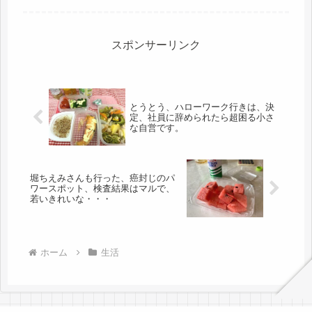
ュワシュワを楽しんで、腕だけクロー
ルで25mは泳いだかな（＾－＾）染め
残った部分の髪を染め、江頭みたい
な...
スポンサーリンク
とうとう、ハローワーク行きは、決
定、社員に辞められたら超困る小さ
な自営です。
堀ちえみさんも行った、癌封じのパ
ワースポット、検査結果はマルで、
若いきれいな・・・
ホーム
生活