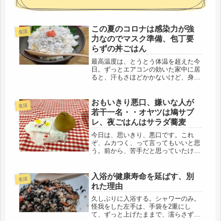
この夏のコロナは感染力が強
生活
力なのでマスク準備、包丁要
らずの丼ごはん
最高温度は、とうとう体温を超えた今
日。ずっとエアコンの効いた家中に居
ると、汗もさほどかかないけど、身体
には良くないので、朝のルーティーン
を終えると、いざ！気合を入れて、チ
ャリで駅前へ。今年の夏、今まさに流
おもいきり悪口、嫌いな人が
生活
行しているコロナの変異株の感染力が
若干一名・・オヤツは鳩サブ
強...
レ、夜ごはんはサラダ蕎麦
今日は、思いきり、悪口です。これ
ぞ、ムカつく、って言ってもいいと思
う。前から、苦手だと思っていたけ
ど、ヤッパリね、勘は当たった。職場
では、私は、最年長で、基本、どこの
グループにも属していません。同い年
入浴が健康寿命を延ばす、別
生活
の男性が居て、その人とは良く話すけ
れた理由
ど、そ...
久しぶりに入浴する。シャワーのみ。
怪我をした左手は、手袋を2重にし
て、ずっと上げたままで、濡らさずに